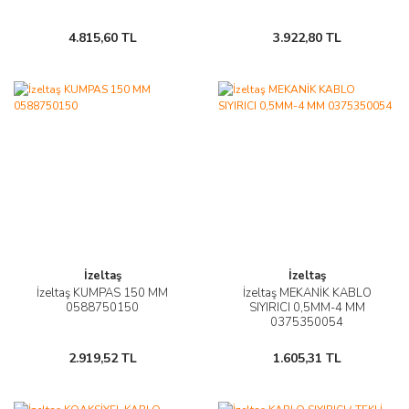
4.815,60 TL
3.922,80 TL
İzeltaş
İzeltaş
İzeltaş KUMPAS 150 MM
İzeltaş MEKANİK KABLO
0588750150
SIYIRICI 0,5MM-4 MM
0375350054
2.919,52 TL
1.605,31 TL