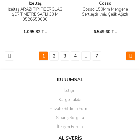
İzeltaş
Cosso
İzeltaş ARAZİ TİPİ FİBERGLAS
Cosso 150Mm Mengene
ŞERİT METRE SAPLI 30 M
Sertleştirilmiş Çelik Ağızlı
0588650030
1.095,82 TL
6.549,60 TL
1
2
3
4
..
7
KURUMSAL
İletişim
Kargo Takibi
Havale Bildirim Formu
Sipariş Sorgula
İletişim Formu
ALIŞVERİŞ