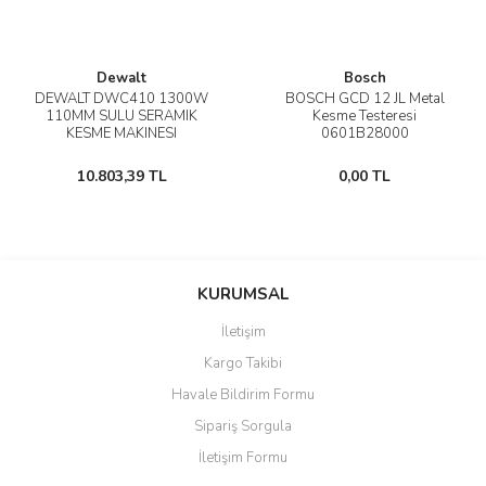
Dewalt
Bosch
DEWALT DWC410 1300W
BOSCH GCD 12 JL Metal
110MM SULU SERAMIK
Kesme Testeresi
KESME MAKINESI
0601B28000
10.803,39 TL
0,00 TL
KURUMSAL
İletişim
Kargo Takibi
Havale Bildirim Formu
Sipariş Sorgula
İletişim Formu