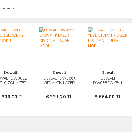
toktakiler
Dewalt
Dewalt
Dewalt
WALT DW0822
DEWALT DW088K
DEWALT
İncele
İncele
İncele
TI ÇIZGI LAZER
OTOMATIK LAZER
DW088CG YEŞIL
 DIKEY ŞAKÜL
DISTOMAT, PULSE
OTOMATIK LAZER
Sepete
Sepete
Sepete
MODU
DISTOMAT, PULSE
.906,00 TL
6.331,20 TL
8.664,00 TL
Ekle
Ekle
MODU
Ekle