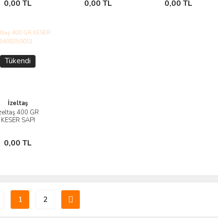
0,00 TL
0,00 TL
0,00 TL
Yok
Yok
Yok
Tükendi
İzeltaş
zeltaş 400 GR
İncele
KESER SAPI
6400250001
Stokta
0,00 TL
Yok
1
2