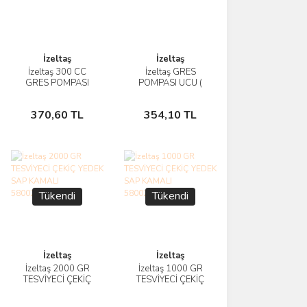
İzeltaş
İzeltaş
İzeltaş 300 CC
İzeltaş GRES
İncele
İncele
GRES POMPASI
POMPASI UCU (
HORTUMU
300 CC VE 500 CC
Sepete
Sepete
6230263300
) 6230262500
370,60 TL
354,10 TL
Ekle
Ekle
Tükendi
Tükendi
İzeltaş
İzeltaş
İzeltaş 2000 GR
İzeltaş 1000 GR
İncele
İncele
TESVİYECİ ÇEKİÇ
TESVİYECİ ÇEKİÇ
YEDEK SAP
YEDEK SAP
Stokta
Stokta
KAMALI
KAMALI