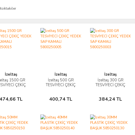
toktakiler
İzeltaş
İzeltaş
İzeltaş
zeltaş 1500 GR
İzeltaş 500 GR
İzeltaş 300 GR
İncele
İncele
İncele
ESVİYECİ ÇEKİÇ
TESVİYECİ ÇEKİÇ
TESVİYECİ ÇEKİÇ
YEDEK SAP
YEDEK SAP
YEDEK SAP
Sepete
Sepete
Sepete
KAMALI
KAMALI
KAMALI
474,66 TL
400,74 TL
384,24 TL
5800250015
Ekle
5800250005
Ekle
5800250003
Ekle