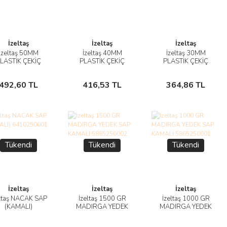
İzeltaş
İzeltaş
İzeltaş
İzeltaş 50MM
İzeltaş 40MM
İzeltaş 30MM
İncele
İncele
İncele
LASTİK ÇEKİÇ
PLASTİK ÇEKİÇ
PLASTİK ÇEKİÇ
YEDEK BAŞLIK
YEDEK BAŞLIK
YEDEK BAŞLIK
Sepete
Sepete
Sepete
5850250150
5850250140
5850250130
492,60 TL
416,53 TL
364,86 TL
Ekle
Ekle
Ekle
Tükendi
Tükendi
Tükendi
İzeltaş
İzeltaş
İzeltaş
eltaş NACAK SAP
İzeltaş 1500 GR
İzeltaş 1000 GR
İncele
İncele
İncele
(KAMALI)
MADIRGA YEDEK
MADIRGA YEDEK
6410250001
SAP KAMALI
SAP KAMALI
Stokta
Stokta
Stokta
5865250002
5865250001