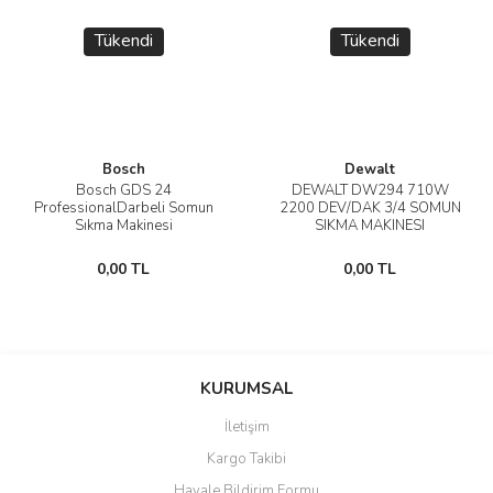
Tükendi
Tükendi
Bosch
Dewalt
Bosch GDS 24
DEWALT DW294 710W
ProfessionalDarbeli Somun
2200 DEV/DAK 3/4 SOMUN
Sıkma Makinesi
SIKMA MAKINESI
0,00 TL
0,00 TL
KURUMSAL
İletişim
Kargo Takibi
Havale Bildirim Formu