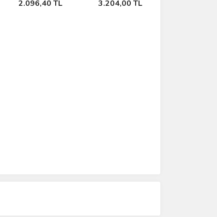
2.096,40 TL
3.204,00 TL
Anahtarı)
Ekle
Ekle
1600A02W7K