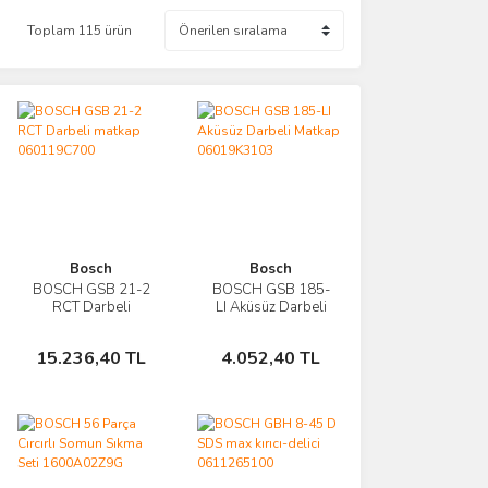
Toplam 115 ürün
Bosch
Bosch
BOSCH GSB 21-2
BOSCH GSB 185-
İncele
İncele
RCT Darbeli
LI Aküsüz Darbeli
matkap
Matkap
Sepete
Sepete
060119C700
06019K3103
15.236,40 TL
4.052,40 TL
Ekle
Ekle