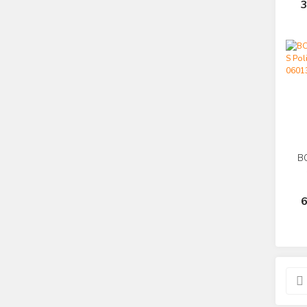
3
B
6