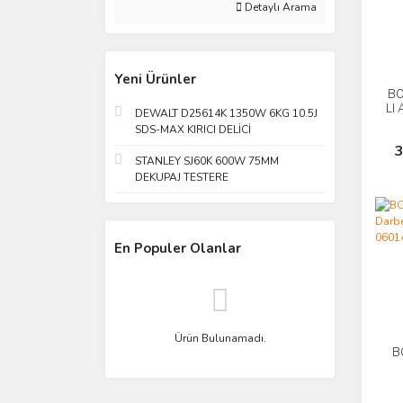
Detaylı Arama
Yeni Ürünler
BO
LI 
DEWALT D25614K 1350W 6KG 10.5J
SDS-MAX KIRICI DELİCİ
3
STANLEY SJ60K 600W 75MM
DEKUPAJ TESTERE
En Populer Olanlar
Ürün Bulunamadı.
B