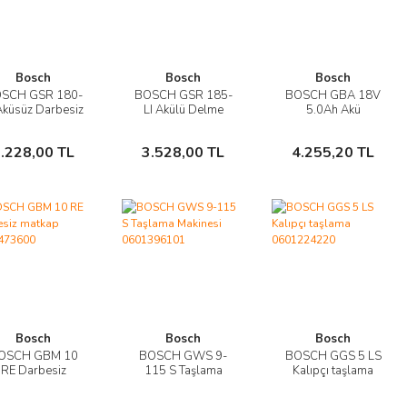
Bosch
Bosch
Bosch
SCH GSR 180-
BOSCH GSR 185-
BOSCH GBA 18V
İncele
İncele
İncele
Aküsüz Darbesiz
LI Akülü Delme
5.0Ah Akü
Matkap (Solo)
Vidalama (Solo)
1600A002U5
Sepete
Sepete
Sepete
3601JF8100
06019K3003
.228,00 TL
3.528,00 TL
4.255,20 TL
Ekle
Ekle
Ekle
Bosch
Bosch
Bosch
OSCH GBM 10
BOSCH GWS 9-
BOSCH GGS 5 LS
İncele
İncele
İncele
RE Darbesiz
115 S Taşlama
Kalıpçı taşlama
matkap
Makinesi
0601224220
Sepete
Sepete
Sepete
0601473600
0601396101