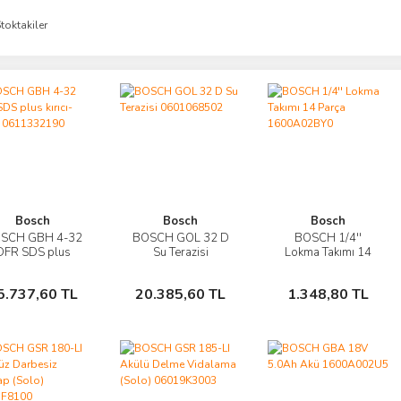
toktakiler
Bosch
Bosch
Bosch
SCH GBH 4-32
BOSCH GOL 32 D
BOSCH 1/4''
İncele
İncele
İncele
DFR SDS plus
Su Terazisi
Lokma Takımı 14
kırıcı-delici
0601068502
Parça
Sepete
Sepete
Sepete
0611332190
1600A02BY0
5.737,60 TL
20.385,60 TL
1.348,80 TL
Ekle
Ekle
Ekle