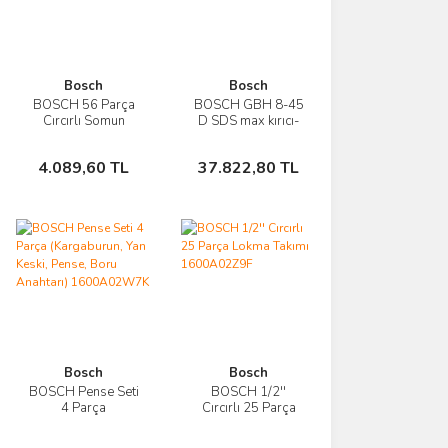
Bosch
Bosch
BOSCH 56 Parça
BOSCH GBH 8-45
İncele
İncele
Cırcırlı Somun
D SDS max kırıcı-
Sıkma Seti
delici 0611265100
Sepete
Sepete
1600A02Z9G
4.089,60 TL
37.822,80 TL
Ekle
Ekle
Bosch
Bosch
BOSCH Pense Seti
BOSCH 1/2''
İncele
İncele
4 Parça
Cırcırlı 25 Parça
(Kargaburun, Yan
Lokma Takımı
Sepete
Sepete
Keski, Pense, Boru
1600A02Z9F