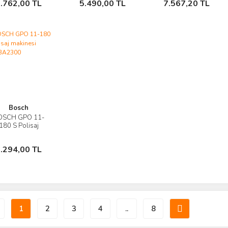
.762,00 TL
5.490,00 TL
7.567,20 TL
Ekle
Ekle
Ekle
Bosch
OSCH GPO 11-
İncele
180 S Polisaj
makinesi
Sepete
06013A2300
.294,00 TL
Ekle
1
2
3
4
..
8