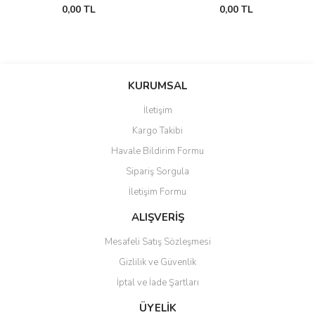
0,00 TL
0,00 TL
KURUMSAL
İletişim
Kargo Takibi
Havale Bildirim Formu
Sipariş Sorgula
İletişim Formu
ALIŞVERİŞ
Mesafeli Satış Sözleşmesi
Gizlilik ve Güvenlik
İptal ve İade Şartları
ÜYELİK