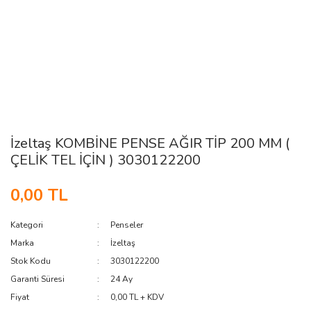
İzeltaş KOMBİNE PENSE AĞIR TİP 200 MM (
ÇELİK TEL İÇİN ) 3030122200
0,00 TL
Kategori
Penseler
Marka
İzeltaş
Stok Kodu
3030122200
Garanti Süresi
24 Ay
Fiyat
0,00 TL + KDV