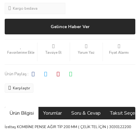
Kargo bedava
Gelince Haber Ver
Tavsiye Et
Yorum Yaz
Fiyat Alarmı
Ürün Paylaş :
Karşılaştır
Ürün Bilgisi
Yorumlar
Soru & Cevap
Taksit Seçene
İzeltaş KOMBİNE PENSE AĞIR TİP 200 MM ( ÇELİK TEL İÇİN ) 3030122200