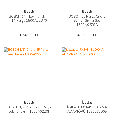
Bosch
Bosch
BOSCH 1/4'' Lokma Takımı
BOSCH 56 Parça Cırcırlı
14 Parça 1600A02BY0
Somun Sıkma Seti
1600A02Z9G
1.348,80 TL
4.089,60 TL
Bosch
İzeltaş
BOSCH 1/2'' Cırcırlı 25 Parça
İzeltaş 1''FX3/4''M LOKMA
Lokma Takımı 1600A02Z9F
ADAPTÖRÜ 1525060005