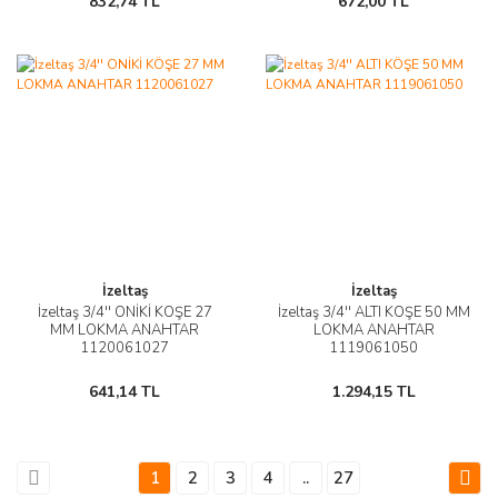
832,74 TL
672,00 TL
İzeltaş
İzeltaş
İzeltaş 3/4'' ONİKİ KÖŞE 27
İzeltaş 3/4'' ALTI KÖŞE 50 MM
MM LOKMA ANAHTAR
LOKMA ANAHTAR
1120061027
1119061050
641,14 TL
1.294,15 TL
1
2
3
4
..
27