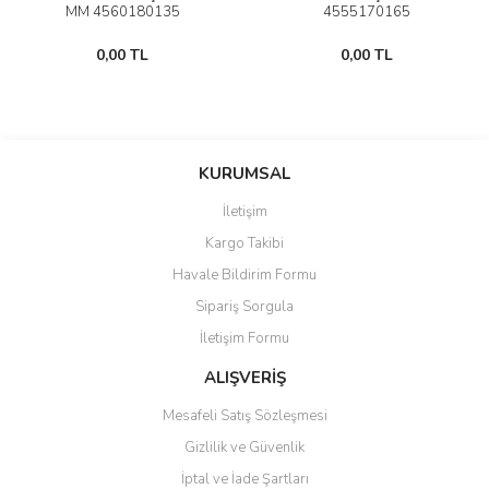
MM 4560180135
4555170165
0,00 TL
0,00 TL
KURUMSAL
İletişim
Kargo Takibi
Havale Bildirim Formu
Sipariş Sorgula
İletişim Formu
ALIŞVERİŞ
Mesafeli Satış Sözleşmesi
Gizlilik ve Güvenlik
İptal ve İade Şartları