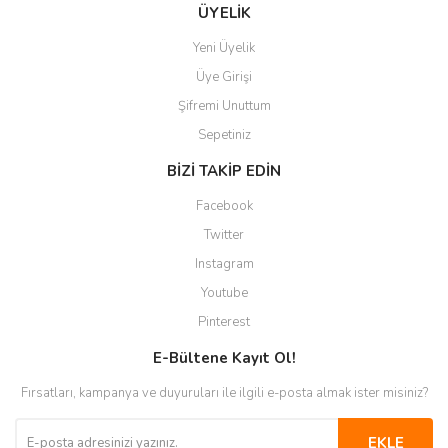
Gönder
ÜYELİK
Yeni Üyelik
Üye Girişi
Şifremi Unuttum
Sepetiniz
BİZİ TAKİP EDİN
Facebook
Twitter
Instagram
Youtube
Pinterest
E-Bültene Kayıt Ol!
Fırsatları, kampanya ve duyuruları ile ilgili e-posta almak ister misiniz?
EKLE