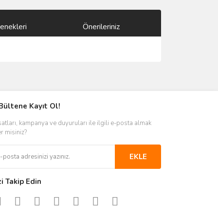
enekleri
Önerileriniz
ımıza iletebilirsiniz.
Bültene Kayıt Ol!
satları, kampanya ve duyuruları ile ilgili e-posta almak
er misiniz?
EKLE
zi Takip Edin