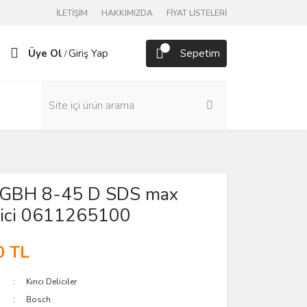
İLETİŞİM
HAKKIMIZDA
FİYAT LİSTELERİ
Üye Ol
Giriş Yap
Sepetim
/
GBH 8-45 D SDS max
elici 0611265100
0 TL
Kırıcı Deliciler
Bosch