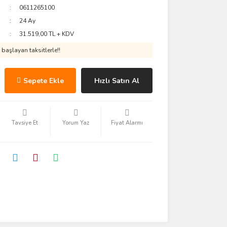
0611265100
24 Ay
31.519,00 TL + KDV
başlayan taksitlerle!!
Sepete Ekle
Hızlı Satın Al
Tavsiye Et
Yorum Yaz
Fiyat Alarmı