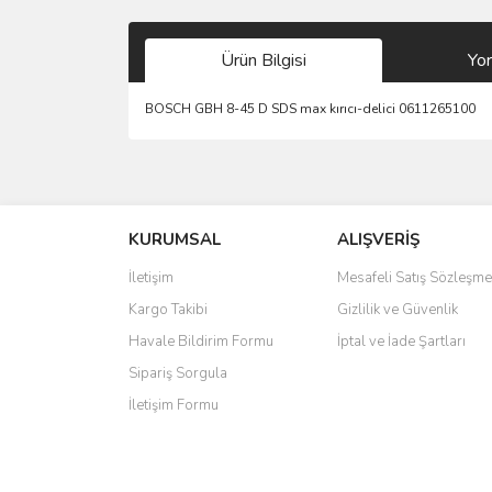
Ürün Bilgisi
Yo
BOSCH GBH 8-45 D SDS max kırıcı-delici 0611265100
Bu ürünün fiyat bilgisi, resim, ürün açıklamalarında 
Görüş ve önerileriniz için teşekkür ederiz.
KURUMSAL
ALIŞVERİŞ
Ürün resmi kalitesiz, bozuk veya görüntülenemiyo
Ürün açıklamasında eksik bilgiler bulunuyor.
İletişim
Mesafeli Satış Sözleşme
Ürün bilgilerinde hatalar bulunuyor.
Kargo Takibi
Gizlilik ve Güvenlik
Ürün fiyatı diğer sitelerden daha pahalı.
Havale Bildirim Formu
İptal ve İade Şartları
Bu ürüne benzer farklı alternatifler olmalı.
Sipariş Sorgula
İletişim Formu