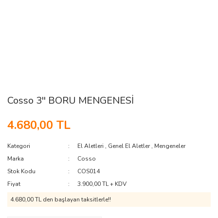
Cosso 3'' BORU MENGENESİ
4.680,00 TL
Kategori
El Aletleri
,
Genel El Aletler
,
Mengeneler
Marka
Cosso
Stok Kodu
COS014
Fiyat
3.900,00 TL + KDV
4.680,00 TL den başlayan taksitlerle!!