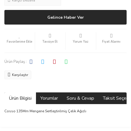
Kargo bedava
Gelince Haber Ver
Tavsiye Et
Yorum Yaz
Fiyat Alarmı
Ürün Paylaş :
Karşılaştır
Ürün Bilgisi
Yorumlar
Soru & Cevap
Taksit Seçene
Cosso 135Mm Mengene Sertleştirilmiş Çelik Ağızlı
Bu ürünün fiyat bilgisi, resim, ürün açıklamalarında ve diğer