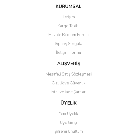
konularda yetersiz gördüğünüz noktaları öneri formunu kullanarak
Bu ürüne ilk yorumu siz yapın!
Ürün hakkında henüz soru sorulmamış.
KURUMSAL
tarafımıza iletebilirsiniz.
Görüş ve önerileriniz için teşekkür ederiz.
İletişim
Yorum Yaz
Soru Sor
Kargo Takibi
Ürün resmi kalitesiz, bozuk veya görüntülenemiyor.
Havale Bildirim Formu
Ürün açıklamasında eksik bilgiler bulunuyor.
Sipariş Sorgula
Ürün bilgilerinde hatalar bulunuyor.
İletişim Formu
Ürün fiyatı diğer sitelerden daha pahalı.
Bu ürüne benzer farklı alternatifler olmalı.
ALIŞVERİŞ
Mesafeli Satış Sözleşmesi
Gizlilik ve Güvenlik
İptal ve İade Şartları
Gönder
ÜYELİK
Yeni Üyelik
Üye Girişi
Şifremi Unuttum