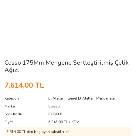
Cosso 175Mm Mengene Sertleştirilmiş Çelik
Ağızlı
7.614,00 TL
Kategori
El Aletleri
,
Genel El Aletler
,
Mengeneler
Marka
Cosso
Stok Kodu
COS006
Fiyat
6.345,00 TL + KDV
7.614,00 TL den başlayan taksitlerle!!