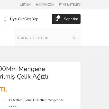
İLETİŞİM
HAKKIMIZDA
FİYAT LİSTELERİ
Üye Ol
Giriş Yap
Sepetim
/
200Mm Mengene
rilmiş Çelik Ağızlı
 TL
El Aletleri
,
Genel El Aletler
,
Mengeneler
Cosso