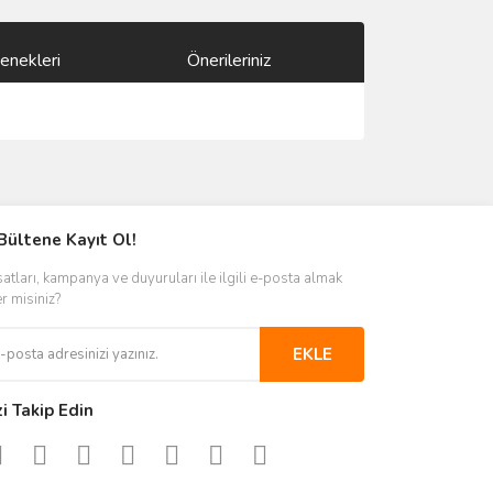
enekleri
Önerileriniz
ımıza iletebilirsiniz.
Bültene Kayıt Ol!
satları, kampanya ve duyuruları ile ilgili e-posta almak
er misiniz?
EKLE
zi Takip Edin