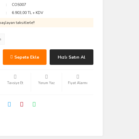
COS007
6.903,00 TL + KDV
aşlayan taksitlerle!!
a
Sepete Ekle
Hızlı Satın Al
Tavsiye Et
Yorum Yaz
Fiyat Alarmı