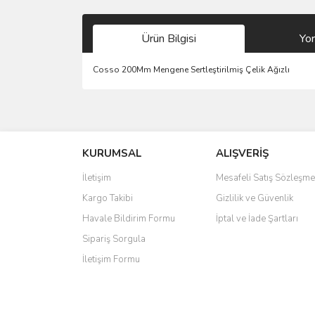
Ürün Bilgisi
Yo
Cosso 200Mm Mengene Sertleştirilmiş Çelik Ağızlı
Bu ürünün fiyat bilgisi, resim, ürün açıklamalarında 
Görüş ve önerileriniz için teşekkür ederiz.
KURUMSAL
ALIŞVERİŞ
Ürün resmi kalitesiz, bozuk veya görüntülenemiyo
Ürün açıklamasında eksik bilgiler bulunuyor.
İletişim
Mesafeli Satış Sözleşme
Ürün bilgilerinde hatalar bulunuyor.
Kargo Takibi
Gizlilik ve Güvenlik
Ürün fiyatı diğer sitelerden daha pahalı.
Havale Bildirim Formu
İptal ve İade Şartları
Bu ürüne benzer farklı alternatifler olmalı.
Sipariş Sorgula
İletişim Formu