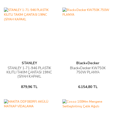
STANLEY
Black+Decker
STANLEY 1-71-946 PLASTIK
Black+Decker KW750K
KILITLI TAKIM ÇANTASI 19INC
750W PLANYA
(SİYAH KAPAKL
879,96 TL
6.154,80 TL