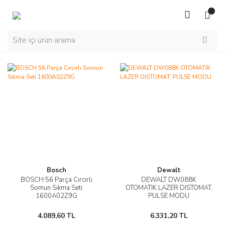
Bosch
Dewalt
BOSCH 56 Parça Cırcırlı
DEWALT DW088K
Somun Sıkma Seti
OTOMATIK LAZER DISTOMAT,
1600A02Z9G
PULSE MODU
4.089,60 TL
6.331,20 TL