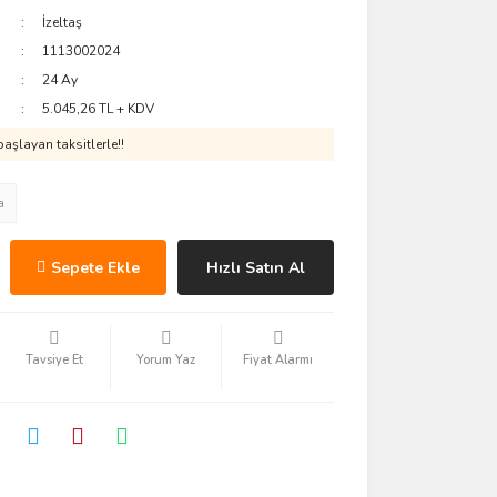
İzeltaş
1113002024
24 Ay
5.045,26 TL + KDV
aşlayan taksitlerle!!
a
Sepete Ekle
Hızlı Satın Al
Tavsiye Et
Yorum Yaz
Fiyat Alarmı