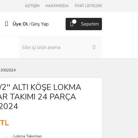
İLETİŞİM
HAKKIMIZDA
FİYAT LİSTELERİ
Üye Ol
Giriş Yap
Sepetim
/
13002024
1/2'' ALTI KÖŞE LOKMA
R TAKIMI 24 PARÇA
2024
 TL
∙ Lokma Takımları