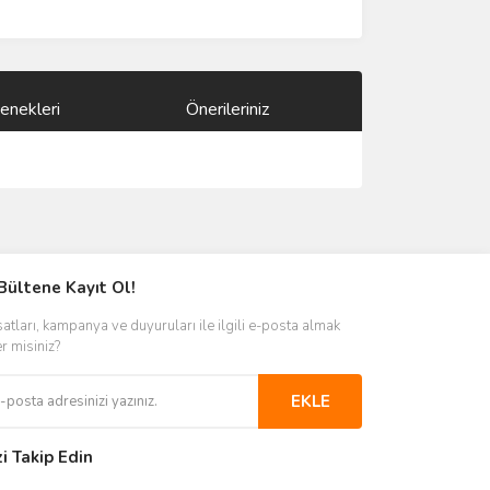
enekleri
Önerileriniz
ımıza iletebilirsiniz.
Bültene Kayıt Ol!
satları, kampanya ve duyuruları ile ilgili e-posta almak
er misiniz?
EKLE
zi Takip Edin