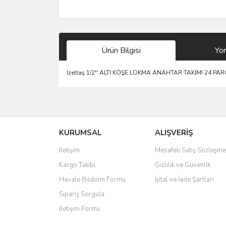
Ürün Bilgisi
Yo
İzeltaş 1/2'' ALTI KÖŞE LOKMA ANAHTAR TAKIMI 24 PA
Bu ürünün fiyat bilgisi, resim, ürün açıklamalarında 
Görüş ve önerileriniz için teşekkür ederiz.
KURUMSAL
ALIŞVERİŞ
Ürün resmi kalitesiz, bozuk veya görüntülenemiyo
Ürün açıklamasında eksik bilgiler bulunuyor.
İletişim
Mesafeli Satış Sözleşme
Ürün bilgilerinde hatalar bulunuyor.
Kargo Takibi
Gizlilik ve Güvenlik
Ürün fiyatı diğer sitelerden daha pahalı.
Havale Bildirim Formu
İptal ve İade Şartları
Bu ürüne benzer farklı alternatifler olmalı.
Sipariş Sorgula
İletişim Formu