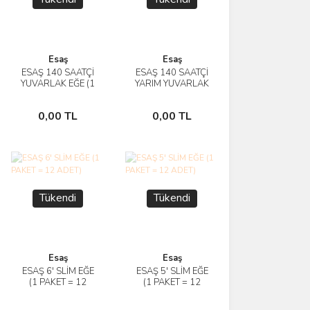
Esaş
Esaş
ESAŞ 140 SAATÇİ
ESAŞ 140 SAATÇİ
İncele
İncele
YUVARLAK EĞE (1
YARIM YUVARLAK
PAKET = 12 ADET)
EĞE (1 PAKET = 12
Stokta
Stokta
ADET)
0,00 TL
0,00 TL
Yok
Yok
Tükendi
Tükendi
Esaş
Esaş
ESAŞ 6' SLİM EĞE
ESAŞ 5' SLİM EĞE
İncele
İncele
(1 PAKET = 12
(1 PAKET = 12
ADET)
ADET)
Stokta
Stokta