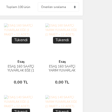
Toplam 100 ürün
Tükendi
Tükendi
Esaş
Esaş
ESAŞ 160 SAATÇİ
ESAŞ 160 SAATÇİ
İncele
İncele
YUVARLAK EĞE (1
YARIM YUVARLAK
PAKET = 12 ADET)
EĞE (1 PAKET = 12
Stokta
Stokta
ADET)
0,00 TL
0,00 TL
Yok
Yok
Tükendi
Tükendi