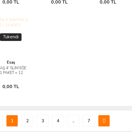
0,00 TL
0,00 TL
0,00 TL
Yok
Yok
Yok
Tükendi
Esaş
AŞ 4' SLİM EĞE
İncele
(1 PAKET = 12
ADET)
Stokta
0,00 TL
Yok
1
2
3
4
..
7