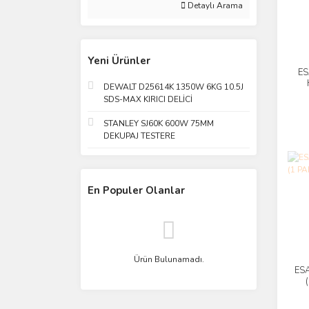
Detaylı Arama
Yeni Ürünler
ES
DEWALT D25614K 1350W 6KG 10.5J
PA
SDS-MAX KIRICI DELİCİ
STANLEY SJ60K 600W 75MM
DEKUPAJ TESTERE
En Populer Olanlar
Ürün Bulunamadı.
ESA