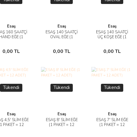
Esaş
Esaş
Esaş
AŞ 160 SAATÇİ
ESAŞ 140 SAATÇİ
ESAŞ 140 SAATÇİ
İncele
İncele
İncele
HAND EĞE (1
OVAL EĞE (1
ÜÇ KÖŞE EĞE (1
KET = 12 ADET)
PAKET = 12 ADET)
PAKET = 12 ADET)
Stokta
Stokta
Stokta
0,00 TL
0,00 TL
0,00 TL
Yok
Yok
Yok
Tükendi
Tükendi
Tükendi
Esaş
Esaş
Esaş
Ş 4,5' SLİM EĞE
ESAŞ 8' SLİM EĞE
ESAŞ 7' SLİM EĞE
İncele
İncele
İncele
(1 PAKET = 12
(1 PAKET = 12
(1 PAKET = 12
ADET)
ADET)
ADET)
Stokta
Stokta
Stokta