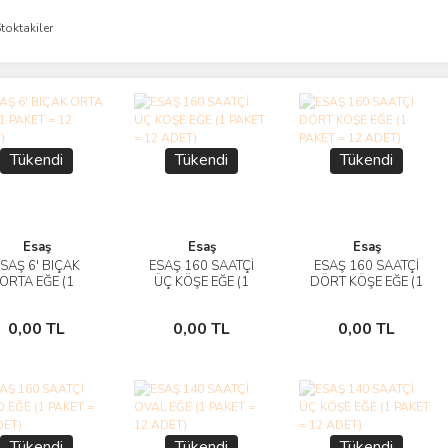
toktakiler
Tükendi
Tükendi
Tükendi
Esaş
Esaş
Esaş
SAŞ 6' BIÇAK
ESAŞ 160 SAATÇİ
ESAŞ 160 SAATÇİ
İncele
İncele
İncele
ORTA EĞE (1
ÜÇ KÖŞE EĞE (1
DÖRT KÖŞE EĞE (1
KET = 12 ADET)
PAKET = 12 ADET)
PAKET = 12 ADET)
Stokta
Stokta
Stokta
0,00 TL
0,00 TL
0,00 TL
Yok
Yok
Yok
Tükendi
Tükendi
Tükendi