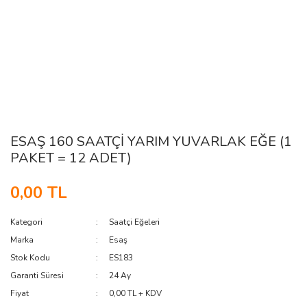
ESAŞ 160 SAATÇİ YARIM YUVARLAK EĞE (1
PAKET = 12 ADET)
0,00 TL
Kategori
Saatçi Eğeleri
Marka
Esaş
Stok Kodu
ES183
Garanti Süresi
24 Ay
Fiyat
0,00 TL + KDV