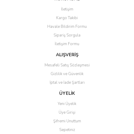
Görüş ve önerileriniz için teşekkür ederiz.
İletişim
Yorum Yaz
Soru Sor
Kargo Takibi
Ürün resmi kalitesiz, bozuk veya görüntülenemiyor.
Havale Bildirim Formu
Ürün açıklamasında eksik bilgiler bulunuyor.
Sipariş Sorgula
Ürün bilgilerinde hatalar bulunuyor.
İletişim Formu
Ürün fiyatı diğer sitelerden daha pahalı.
Bu ürüne benzer farklı alternatifler olmalı.
ALIŞVERİŞ
Mesafeli Satış Sözleşmesi
Gizlilik ve Güvenlik
İptal ve İade Şartları
Gönder
ÜYELİK
Yeni Üyelik
Üye Girişi
Şifremi Unuttum
Sepetiniz