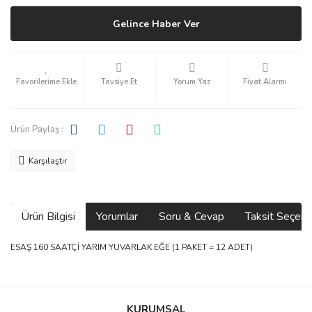
Gelince Haber Ver
Tavsiye Et
Yorum Yaz
Fiyat Alarmı
Ürün Paylaş :
Karşılaştır
Ürün Bilgisi
Yorumlar
Soru & Cevap
Taksit Seçene
ESAŞ 160 SAATÇİ YARIM YUVARLAK EĞE (1 PAKET = 12 ADET)
Bu ürünün fiyat bilgisi, resim, ürün açıklamalarında ve diğer
konularda yetersiz gördüğünüz noktaları öneri formunu kullanarak
Bu ürüne ilk yorumu siz yapın!
Ürün hakkında henüz soru sorulmamış.
KURUMSAL
tarafımıza iletebilirsiniz.