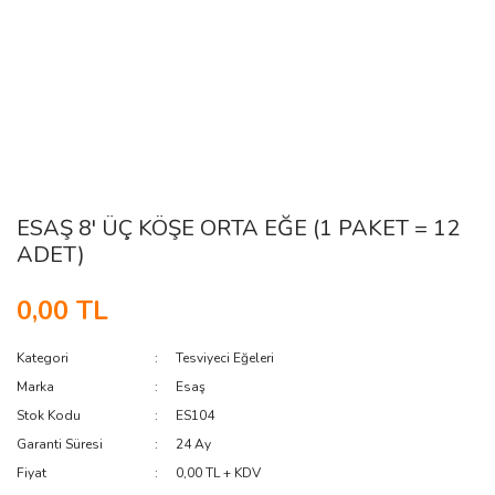
ESAŞ 8' ÜÇ KÖŞE ORTA EĞE (1 PAKET = 12
ADET)
0,00 TL
Kategori
Tesviyeci Eğeleri
Marka
Esaş
Stok Kodu
ES104
Garanti Süresi
24 Ay
Fiyat
0,00 TL + KDV