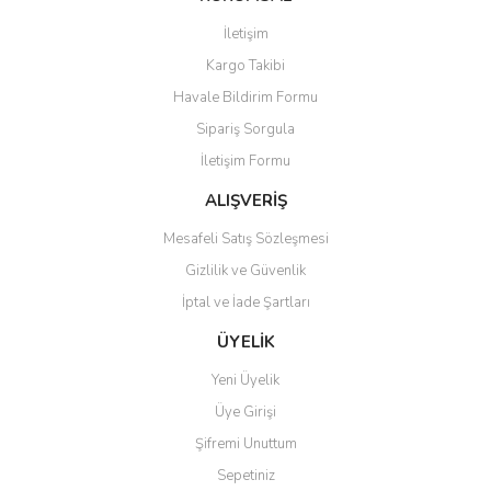
Görüş ve önerileriniz için teşekkür ederiz.
İletişim
Yorum Yaz
Soru Sor
Kargo Takibi
Ürün resmi kalitesiz, bozuk veya görüntülenemiyor.
Havale Bildirim Formu
Ürün açıklamasında eksik bilgiler bulunuyor.
Sipariş Sorgula
Ürün bilgilerinde hatalar bulunuyor.
İletişim Formu
Ürün fiyatı diğer sitelerden daha pahalı.
Bu ürüne benzer farklı alternatifler olmalı.
ALIŞVERİŞ
Mesafeli Satış Sözleşmesi
Gizlilik ve Güvenlik
İptal ve İade Şartları
Gönder
ÜYELİK
Yeni Üyelik
Üye Girişi
Şifremi Unuttum
Sepetiniz