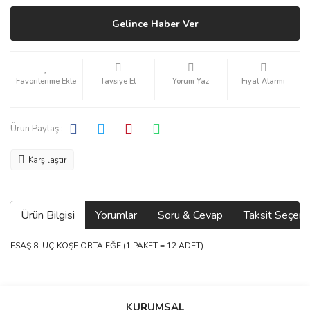
Gelince Haber Ver
Tavsiye Et
Yorum Yaz
Fiyat Alarmı
Ürün Paylaş :
Karşılaştır
Ürün Bilgisi
Yorumlar
Soru & Cevap
Taksit Seçene
ESAŞ 8' ÜÇ KÖŞE ORTA EĞE (1 PAKET = 12 ADET)
Bu ürünün fiyat bilgisi, resim, ürün açıklamalarında ve diğer
konularda yetersiz gördüğünüz noktaları öneri formunu kullanarak
Bu ürüne ilk yorumu siz yapın!
Ürün hakkında henüz soru sorulmamış.
KURUMSAL
tarafımıza iletebilirsiniz.