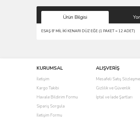
Ürün Bilgisi
Yo
ESAŞ 8' MİL İKİ KENARI DÜZ EĞE (1 PAKET = 12 ADET)
Bu ürünün fiyat bilgisi, resim, ürün açıklamalarında 
Görüş ve önerileriniz için teşekkür ederiz.
KURUMSAL
ALIŞVERİŞ
Ürün resmi kalitesiz, bozuk veya görüntülenemiyo
Ürün açıklamasında eksik bilgiler bulunuyor.
İletişim
Mesafeli Satış Sözleşme
Ürün bilgilerinde hatalar bulunuyor.
Kargo Takibi
Gizlilik ve Güvenlik
Ürün fiyatı diğer sitelerden daha pahalı.
Havale Bildirim Formu
İptal ve İade Şartları
Bu ürüne benzer farklı alternatifler olmalı.
Sipariş Sorgula
İletişim Formu