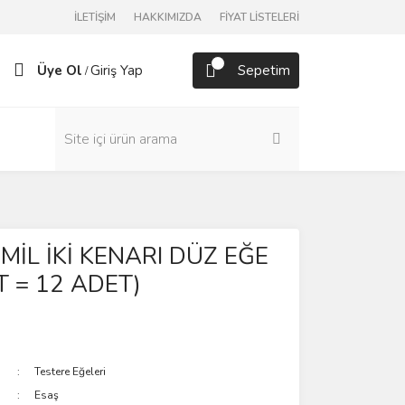
İLETİŞİM
HAKKIMIZDA
FİYAT LİSTELERİ
Üye Ol
Giriş Yap
Sepetim
/
 MİL İKİ KENARI DÜZ EĞE
T = 12 ADET)
Testere Eğeleri
Esaş