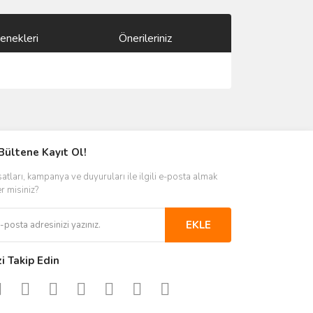
enekleri
Önerileriniz
ımıza iletebilirsiniz.
Bültene Kayıt Ol!
satları, kampanya ve duyuruları ile ilgili e-posta almak
er misiniz?
EKLE
zi Takip Edin