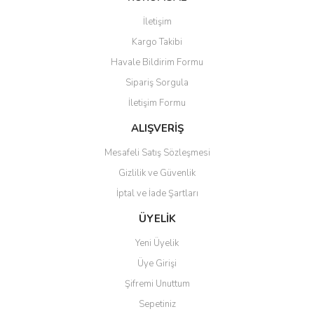
Görüş ve önerileriniz için teşekkür ederiz.
İletişim
Yorum Yaz
Soru Sor
Kargo Takibi
Ürün resmi kalitesiz, bozuk veya görüntülenemiyor.
Havale Bildirim Formu
Ürün açıklamasında eksik bilgiler bulunuyor.
Sipariş Sorgula
Ürün bilgilerinde hatalar bulunuyor.
İletişim Formu
Ürün fiyatı diğer sitelerden daha pahalı.
Bu ürüne benzer farklı alternatifler olmalı.
ALIŞVERİŞ
Mesafeli Satış Sözleşmesi
Gizlilik ve Güvenlik
İptal ve İade Şartları
Gönder
ÜYELİK
Yeni Üyelik
Üye Girişi
Şifremi Unuttum
Sepetiniz