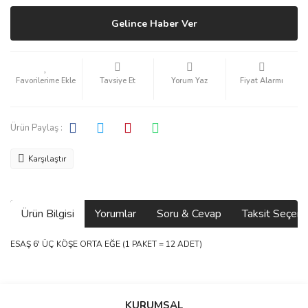
Gelince Haber Ver
Tavsiye Et
Yorum Yaz
Fiyat Alarmı
Ürün Paylaş :
Karşılaştır
Ürün Bilgisi
Yorumlar
Soru & Cevap
Taksit Seçene
ESAŞ 6' ÜÇ KÖŞE ORTA EĞE (1 PAKET = 12 ADET)
Bu ürünün fiyat bilgisi, resim, ürün açıklamalarında ve diğer
konularda yetersiz gördüğünüz noktaları öneri formunu kullanarak
Bu ürüne ilk yorumu siz yapın!
Ürün hakkında henüz soru sorulmamış.
KURUMSAL
tarafımıza iletebilirsiniz.