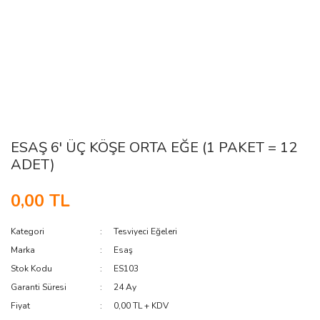
ESAŞ 6' ÜÇ KÖŞE ORTA EĞE (1 PAKET = 12
ADET)
0,00 TL
Kategori
Tesviyeci Eğeleri
Marka
Esaş
Stok Kodu
ES103
Garanti Süresi
24 Ay
Fiyat
0,00 TL + KDV