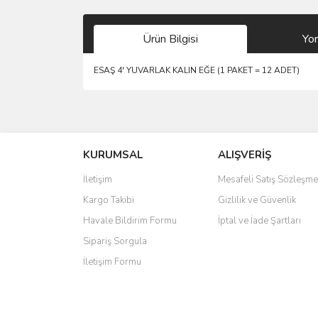
Ürün Bilgisi
Yo
ESAŞ 4' YUVARLAK KALIN EĞE (1 PAKET = 12 ADET)
Bu ürünün fiyat bilgisi, resim, ürün açıklamalarında 
Görüş ve önerileriniz için teşekkür ederiz.
KURUMSAL
ALIŞVERİŞ
Ürün resmi kalitesiz, bozuk veya görüntülenemiyo
Ürün açıklamasında eksik bilgiler bulunuyor.
İletişim
Mesafeli Satış Sözleşme
Ürün bilgilerinde hatalar bulunuyor.
Kargo Takibi
Gizlilik ve Güvenlik
Ürün fiyatı diğer sitelerden daha pahalı.
Havale Bildirim Formu
İptal ve İade Şartları
Bu ürüne benzer farklı alternatifler olmalı.
Sipariş Sorgula
İletişim Formu