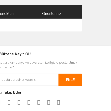
enekleri
Önerileriniz
ımıza iletebilirsiniz.
Bültene Kayıt Ol!
satları, kampanya ve duyuruları ile ilgili e-posta almak
er misiniz?
EKLE
zi Takip Edin