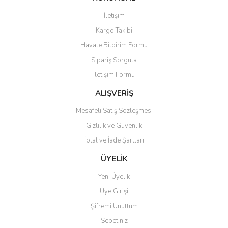
Görüş ve önerileriniz için teşekkür ederiz.
İletişim
Yorum Yaz
Soru Sor
Kargo Takibi
Ürün resmi kalitesiz, bozuk veya görüntülenemiyor.
Havale Bildirim Formu
Ürün açıklamasında eksik bilgiler bulunuyor.
Sipariş Sorgula
Ürün bilgilerinde hatalar bulunuyor.
İletişim Formu
Ürün fiyatı diğer sitelerden daha pahalı.
Bu ürüne benzer farklı alternatifler olmalı.
ALIŞVERİŞ
Mesafeli Satış Sözleşmesi
Gizlilik ve Güvenlik
İptal ve İade Şartları
Gönder
ÜYELİK
Yeni Üyelik
Üye Girişi
Şifremi Unuttum
Sepetiniz