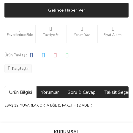
Gelince Haber Ver
Tavsiye Et
Yorum Yaz
Fiyat Alarmı
Ürün Paylaş :
Karşılaştır
Ürün Bilgisi
Yorumlar
Soru & Cevap
Taksit Seçene
ESAŞ 12' YUVARLAK ORTA EĞE (1 PAKET = 12 ADET)
Bu ürünün fiyat bilgisi, resim, ürün açıklamalarında ve diğer
konularda yetersiz gördüğünüz noktaları öneri formunu kullanarak
Bu ürüne ilk yorumu siz yapın!
Ürün hakkında henüz soru sorulmamış.
KURUMSAL
tarafımıza iletebilirsiniz.