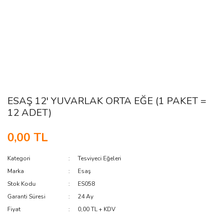
ESAŞ 12' YUVARLAK ORTA EĞE (1 PAKET =
12 ADET)
0,00 TL
Kategori
Tesviyeci Eğeleri
Marka
Esaş
Stok Kodu
ES058
Garanti Süresi
24 Ay
Fiyat
0,00 TL + KDV