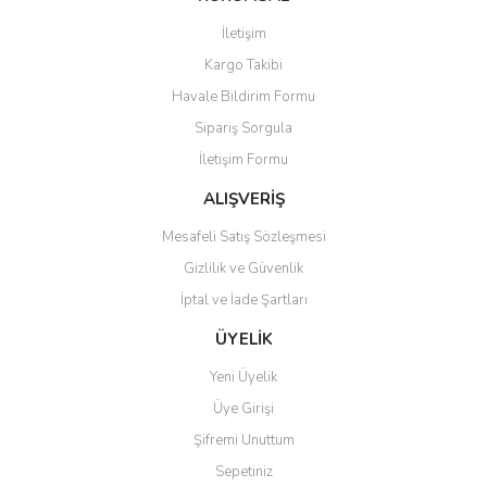
Görüş ve önerileriniz için teşekkür ederiz.
İletişim
Yorum Yaz
Soru Sor
Kargo Takibi
Ürün resmi kalitesiz, bozuk veya görüntülenemiyor.
Havale Bildirim Formu
Ürün açıklamasında eksik bilgiler bulunuyor.
Sipariş Sorgula
Ürün bilgilerinde hatalar bulunuyor.
İletişim Formu
Ürün fiyatı diğer sitelerden daha pahalı.
Bu ürüne benzer farklı alternatifler olmalı.
ALIŞVERİŞ
Mesafeli Satış Sözleşmesi
Gizlilik ve Güvenlik
İptal ve İade Şartları
Gönder
ÜYELİK
Yeni Üyelik
Üye Girişi
Şifremi Unuttum
Sepetiniz