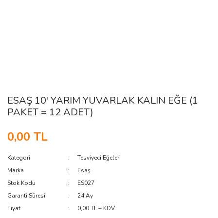
ESAŞ 10' YARIM YUVARLAK KALIN EĞE (1
PAKET = 12 ADET)
0,00 TL
Kategori
Tesviyeci Eğeleri
Marka
Esaş
Stok Kodu
ES027
Garanti Süresi
24 Ay
Fiyat
0,00 TL + KDV