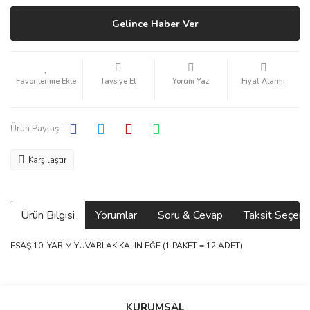
Gelince Haber Ver
Tavsiye Et
Yorum Yaz
Fiyat Alarmı
Ürün Paylaş :
Karşılaştır
Ürün Bilgisi
Yorumlar
Soru & Cevap
Taksit Seçene
ESAŞ 10' YARIM YUVARLAK KALIN EĞE (1 PAKET = 12 ADET)
Bu ürünün fiyat bilgisi, resim, ürün açıklamalarında ve diğer
konularda yetersiz gördüğünüz noktaları öneri formunu kullanarak
Bu ürüne ilk yorumu siz yapın!
Ürün hakkında henüz soru sorulmamış.
KURUMSAL
tarafımıza iletebilirsiniz.