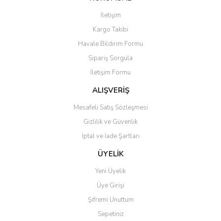
Görüş ve önerileriniz için teşekkür ederiz.
İletişim
Yorum Yaz
Soru Sor
Kargo Takibi
Ürün resmi kalitesiz, bozuk veya görüntülenemiyor.
Havale Bildirim Formu
Ürün açıklamasında eksik bilgiler bulunuyor.
Sipariş Sorgula
Ürün bilgilerinde hatalar bulunuyor.
İletişim Formu
Ürün fiyatı diğer sitelerden daha pahalı.
Bu ürüne benzer farklı alternatifler olmalı.
ALIŞVERİŞ
Mesafeli Satış Sözleşmesi
Gizlilik ve Güvenlik
İptal ve İade Şartları
Gönder
ÜYELİK
Yeni Üyelik
Üye Girişi
Şifremi Unuttum
Sepetiniz