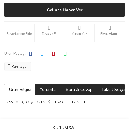
Gelince Haber Ver
Tavsiye Et
Yorum Yaz
Fiyat Alarmı
Ürün Paylaş :
Karşılaştır
Ürün Bilgisi
Yorumlar
Soru & Cevap
Taksit Seçene
ESAŞ 10' ÜÇ KÖŞE ORTA EĞE (1 PAKET = 12 ADET)
Bu ürünün fiyat bilgisi, resim, ürün açıklamalarında ve diğer
konularda yetersiz gördüğünüz noktaları öneri formunu kullanarak
Bu ürüne ilk yorumu siz yapın!
Ürün hakkında henüz soru sorulmamış.
KURUMSAL
tarafımıza iletebilirsiniz.