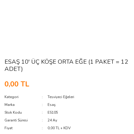
ESAŞ 10' ÜÇ KÖŞE ORTA EĞE (1 PAKET = 12
ADET)
0,00 TL
Kategori
Tesviyeci Eğeleri
Marka
Esaş
Stok Kodu
ES105
Garanti Süresi
24 Ay
Fiyat
0,00 TL + KDV