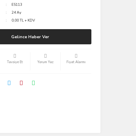
ES113
24 Ay
0,00 TL + KDV
Gelince Haber Ver
Tavsiye Et
Yorum Yaz
Fiyat Alarmı