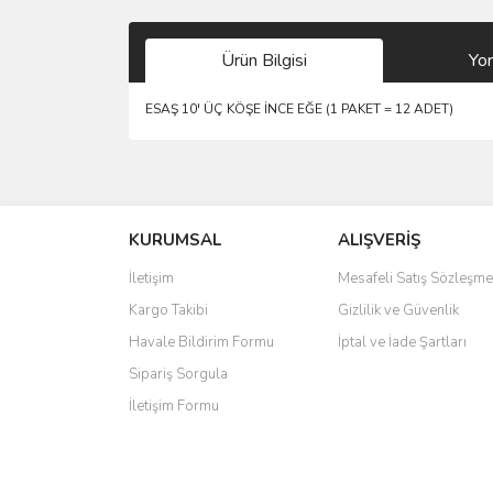
Ürün Bilgisi
Yo
ESAŞ 10' ÜÇ KÖŞE İNCE EĞE (1 PAKET = 12 ADET)
Bu ürünün fiyat bilgisi, resim, ürün açıklamalarında 
Görüş ve önerileriniz için teşekkür ederiz.
KURUMSAL
ALIŞVERİŞ
Ürün resmi kalitesiz, bozuk veya görüntülenemiyo
Ürün açıklamasında eksik bilgiler bulunuyor.
İletişim
Mesafeli Satış Sözleşme
Ürün bilgilerinde hatalar bulunuyor.
Kargo Takibi
Gizlilik ve Güvenlik
Ürün fiyatı diğer sitelerden daha pahalı.
Havale Bildirim Formu
İptal ve İade Şartları
Bu ürüne benzer farklı alternatifler olmalı.
Sipariş Sorgula
İletişim Formu