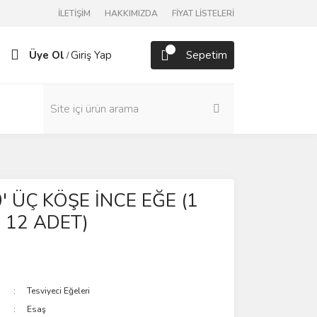
İLETİŞİM
HAKKIMIZDA
FİYAT LİSTELERİ
Üye Ol
Giriş Yap
Sepetim
/
' ÜÇ KÖŞE İNCE EĞE (1
 12 ADET)
Tesviyeci Eğeleri
Esaş