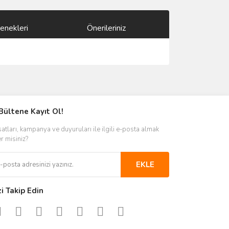
enekleri
Önerileriniz
ımıza iletebilirsiniz.
Bültene Kayıt Ol!
satları, kampanya ve duyuruları ile ilgili e-posta almak
er misiniz?
EKLE
zi Takip Edin