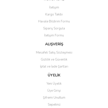
Görüş ve önerileriniz için teşekkür ederiz.
İletişim
Yorum Yaz
Soru Sor
Kargo Takibi
Ürün resmi kalitesiz, bozuk veya görüntülenemiyor.
Havale Bildirim Formu
Ürün açıklamasında eksik bilgiler bulunuyor.
Sipariş Sorgula
Ürün bilgilerinde hatalar bulunuyor.
İletişim Formu
Ürün fiyatı diğer sitelerden daha pahalı.
Bu ürüne benzer farklı alternatifler olmalı.
ALIŞVERİŞ
Mesafeli Satış Sözleşmesi
Gizlilik ve Güvenlik
İptal ve İade Şartları
Gönder
ÜYELİK
Yeni Üyelik
Üye Girişi
Şifremi Unuttum
Sepetiniz