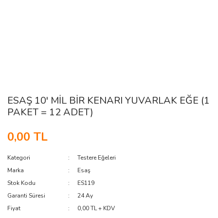
ESAŞ 10' MİL BİR KENARI YUVARLAK EĞE (1
PAKET = 12 ADET)
0,00 TL
Kategori
Testere Eğeleri
Marka
Esaş
Stok Kodu
ES119
Garanti Süresi
24 Ay
Fiyat
0,00 TL + KDV