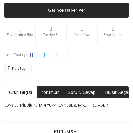
Gelince Haber Ver
Tavsiye Et
Yorum Yaz
Fiyat Alarmı
Ürün Paylaş :
Karşılaştır
Ürün Bilgisi
Yorumlar
Soru & Cevap
Taksit Seçene
ESAŞ 10' MİL BİR KENARI YUVARLAK EĞE (1 PAKET = 12 ADET)
Bu ürünün fiyat bilgisi, resim, ürün açıklamalarında ve diğer
konularda yetersiz gördüğünüz noktaları öneri formunu kullanarak
Bu ürüne ilk yorumu siz yapın!
Ürün hakkında henüz soru sorulmamış.
KURUMSAL
tarafımıza iletebilirsiniz.