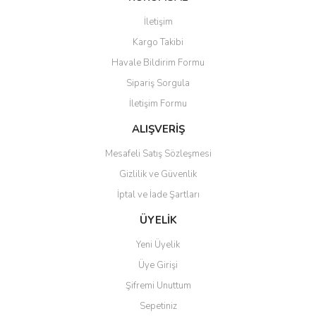
Görüş ve önerileriniz için teşekkür ederiz.
İletişim
Yorum Yaz
Soru Sor
Kargo Takibi
Ürün resmi kalitesiz, bozuk veya görüntülenemiyor.
Havale Bildirim Formu
Ürün açıklamasında eksik bilgiler bulunuyor.
Sipariş Sorgula
Ürün bilgilerinde hatalar bulunuyor.
İletişim Formu
Ürün fiyatı diğer sitelerden daha pahalı.
Bu ürüne benzer farklı alternatifler olmalı.
ALIŞVERİŞ
Mesafeli Satış Sözleşmesi
Gizlilik ve Güvenlik
İptal ve İade Şartları
Gönder
ÜYELİK
Yeni Üyelik
Üye Girişi
Şifremi Unuttum
Sepetiniz