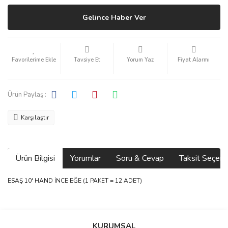
Gelince Haber Ver
Tavsiye Et
Yorum Yaz
Fiyat Alarmı
Ürün Paylaş :
Karşılaştır
Ürün Bilgisi
Yorumlar
Soru & Cevap
Taksit Seçene
ESAŞ 10' HAND İNCE EĞE (1 PAKET = 12 ADET)
Bu ürünün fiyat bilgisi, resim, ürün açıklamalarında ve diğer
konularda yetersiz gördüğünüz noktaları öneri formunu kullanarak
Bu ürüne ilk yorumu siz yapın!
Ürün hakkında henüz soru sorulmamış.
KURUMSAL
tarafımıza iletebilirsiniz.