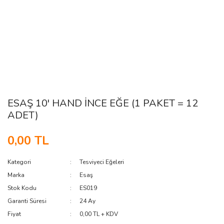
ESAŞ 10' HAND İNCE EĞE (1 PAKET = 12
ADET)
0,00 TL
Kategori
Tesviyeci Eğeleri
Marka
Esaş
Stok Kodu
ES019
Garanti Süresi
24 Ay
Fiyat
0,00 TL + KDV