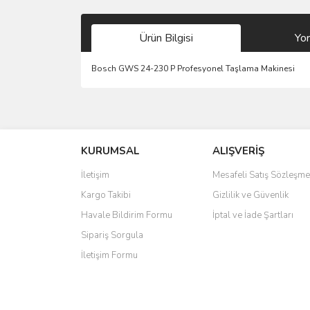
Ürün Bilgisi
Yo
Bosch GWS 24-230 P Profesyonel Taşlama Makinesi
Bu ürünün fiyat bilgisi, resim, ürün açıklamalarında 
Görüş ve önerileriniz için teşekkür ederiz.
KURUMSAL
ALIŞVERİŞ
Ürün resmi kalitesiz, bozuk veya görüntülenemiyo
Ürün açıklamasında eksik bilgiler bulunuyor.
İletişim
Mesafeli Satış Sözleşme
Ürün bilgilerinde hatalar bulunuyor.
Kargo Takibi
Gizlilik ve Güvenlik
Ürün fiyatı diğer sitelerden daha pahalı.
Havale Bildirim Formu
İptal ve İade Şartları
Bu ürüne benzer farklı alternatifler olmalı.
Sipariş Sorgula
İletişim Formu