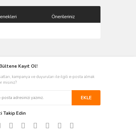
enekleri
Önerileriniz
ımıza iletebilirsiniz.
Bültene Kayıt Ol!
satları, kampanya ve duyuruları ile ilgili e-posta almak
er misiniz?
EKLE
zi Takip Edin