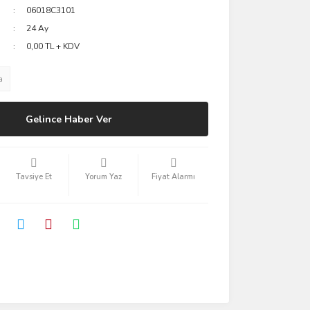
06018C3101
24 Ay
0,00 TL + KDV
a
Gelince Haber Ver
Tavsiye Et
Yorum Yaz
Fiyat Alarmı