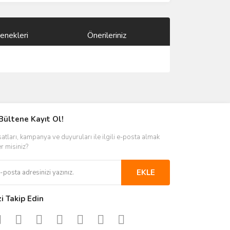
enekleri
Önerileriniz
ımıza iletebilirsiniz.
Bültene Kayıt Ol!
satları, kampanya ve duyuruları ile ilgili e-posta almak
er misiniz?
EKLE
zi Takip Edin