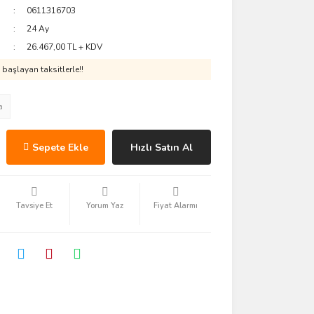
0611316703
24 Ay
26.467,00 TL + KDV
başlayan taksitlerle!!
a
Sepete Ekle
Hızlı Satın Al
Tavsiye Et
Yorum Yaz
Fiyat Alarmı