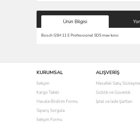
Ürün Bilgisi
Yo
Bosch GSH 11 E Professional SDS max kırıcı
Bu ürünün fiyat bilgisi, resim, ürün açıklamalarında 
Görüş ve önerileriniz için teşekkür ederiz.
KURUMSAL
ALIŞVERİŞ
Ürün resmi kalitesiz, bozuk veya görüntülenemiyo
Ürün açıklamasında eksik bilgiler bulunuyor.
İletişim
Mesafeli Satış Sözleşme
Ürün bilgilerinde hatalar bulunuyor.
Kargo Takibi
Gizlilik ve Güvenlik
Ürün fiyatı diğer sitelerden daha pahalı.
Havale Bildirim Formu
İptal ve İade Şartları
Bu ürüne benzer farklı alternatifler olmalı.
Sipariş Sorgula
İletişim Formu