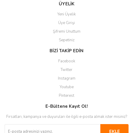
Gönder
ÜYELİK
Yeni Üyelik
Üye Girişi
Şifremi Unuttum
Sepetiniz
BİZİ TAKİP EDİN
Facebook
Twitter
Instagram
Youtube
Pinterest
E-Bültene Kayıt Ol!
Fırsatları, kampanya ve duyuruları ile ilgili e-posta almak ister misiniz?
EKLE