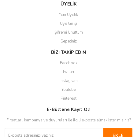
Gönder
ÜYELİK
Yeni Üyelik
Üye Girişi
Şifremi Unuttum
Sepetiniz
BİZİ TAKİP EDİN
Facebook
Twitter
Instagram
Youtube
Pinterest
E-Bültene Kayıt Ol!
Fırsatları, kampanya ve duyuruları ile ilgili e-posta almak ister misiniz?
EKLE