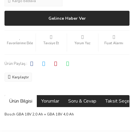
Kargo bedava
Gelince Haber Ver
Tavsiye Et
Yorum Yaz
Fiyat Alarmı
Ürün Paylaş :
Karşılaştır
Ürün Bilgisi
Yorumlar
Soru & Cevap
Taksit Seçene
Bosch GBA 18V 2,0 Ah + GBA 18V 4,0 Ah
Bu ürünün fiyat bilgisi, resim, ürün açıklamalarında ve diğer