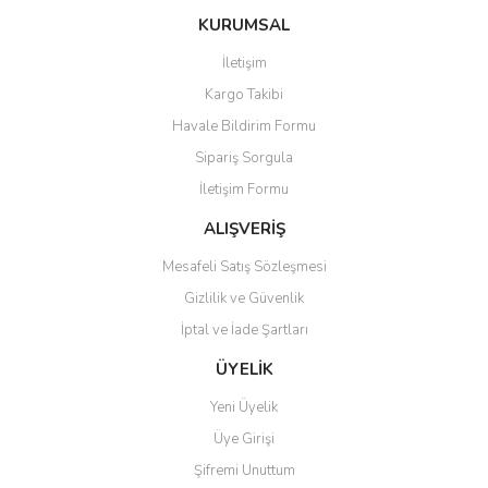
konularda yetersiz gördüğünüz noktaları öneri formunu kullanarak
Bu ürüne ilk yorumu siz yapın!
Ürün hakkında henüz soru sorulmamış.
KURUMSAL
tarafımıza iletebilirsiniz.
Görüş ve önerileriniz için teşekkür ederiz.
İletişim
Yorum Yaz
Soru Sor
Kargo Takibi
Ürün resmi kalitesiz, bozuk veya görüntülenemiyor.
Havale Bildirim Formu
Ürün açıklamasında eksik bilgiler bulunuyor.
Sipariş Sorgula
Ürün bilgilerinde hatalar bulunuyor.
İletişim Formu
Ürün fiyatı diğer sitelerden daha pahalı.
Bu ürüne benzer farklı alternatifler olmalı.
ALIŞVERİŞ
Mesafeli Satış Sözleşmesi
Gizlilik ve Güvenlik
İptal ve İade Şartları
Gönder
ÜYELİK
Yeni Üyelik
Üye Girişi
Şifremi Unuttum