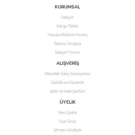
konularda yetersiz gördüğünüz noktaları öneri formunu kullanarak
Bu ürüne ilk yorumu siz yapın!
Ürün hakkında henüz soru sorulmamış.
KURUMSAL
tarafımıza iletebilirsiniz.
Görüş ve önerileriniz için teşekkür ederiz.
İletişim
Yorum Yaz
Soru Sor
Kargo Takibi
Ürün resmi kalitesiz, bozuk veya görüntülenemiyor.
Havale Bildirim Formu
Ürün açıklamasında eksik bilgiler bulunuyor.
Sipariş Sorgula
Ürün bilgilerinde hatalar bulunuyor.
İletişim Formu
Ürün fiyatı diğer sitelerden daha pahalı.
Bu ürüne benzer farklı alternatifler olmalı.
ALIŞVERİŞ
Mesafeli Satış Sözleşmesi
Gizlilik ve Güvenlik
İptal ve İade Şartları
Gönder
ÜYELİK
Yeni Üyelik
Üye Girişi
Şifremi Unuttum