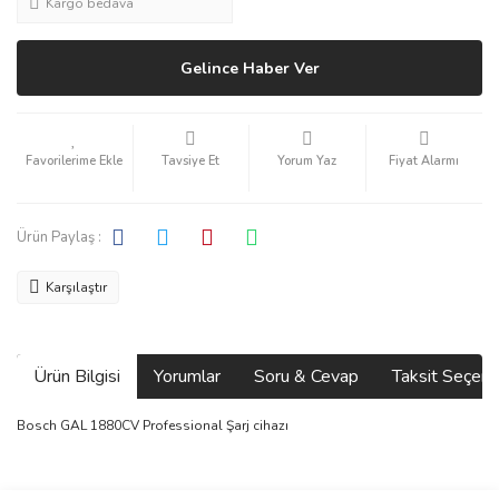
Kargo bedava
Gelince Haber Ver
Tavsiye Et
Yorum Yaz
Fiyat Alarmı
Ürün Paylaş :
Karşılaştır
Ürün Bilgisi
Yorumlar
Soru & Cevap
Taksit Seçene
Bosch GAL 1880CV Professional Şarj cihazı
Bu ürünün fiyat bilgisi, resim, ürün açıklamalarında ve diğer