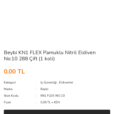
Beybi KN1 FLEX Pamuklu Nitril Eldiven
No:10 288 Çift (1 koli)
0,00 TL
Kategori
İş Güvenliği
,
Eldivenler
Marka
Beybi
Stok Kodu
KN1 FLEX-NO:10
Fiyat
0,00 TL + KDV