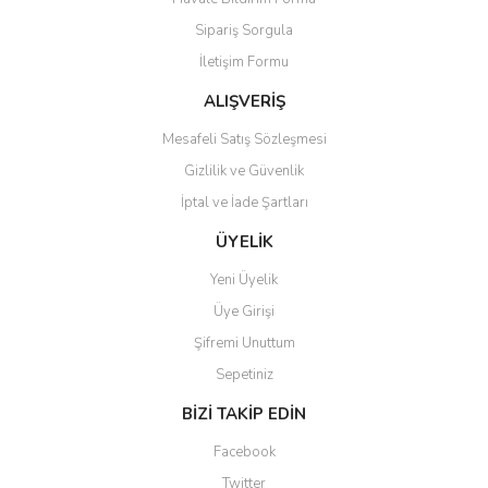
Ürün açıklamasında eksik bilgiler bulunuyor.
Sipariş Sorgula
Ürün bilgilerinde hatalar bulunuyor.
İletişim Formu
Ürün fiyatı diğer sitelerden daha pahalı.
Bu ürüne benzer farklı alternatifler olmalı.
ALIŞVERİŞ
Mesafeli Satış Sözleşmesi
Gizlilik ve Güvenlik
İptal ve İade Şartları
Gönder
ÜYELİK
Yeni Üyelik
Üye Girişi
Şifremi Unuttum
Sepetiniz
BİZİ TAKİP EDİN
Facebook
Twitter