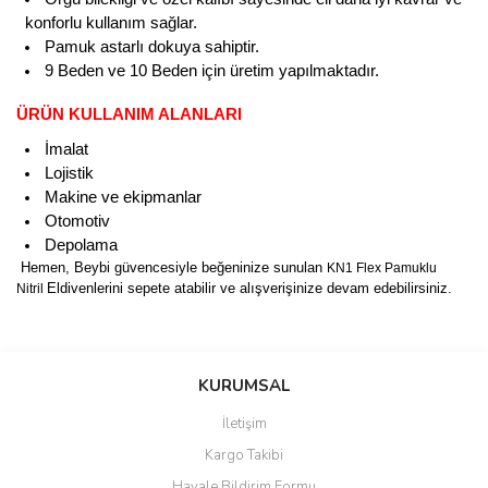
konforlu kullanım sağlar.
Pamuk astarlı dokuya sahiptir.
9 Beden ve 10 Beden için üretim yapılmaktadır.
ÜRÜN KULLANIM ALANLARI
İmalat
Lojistik
Makine ve ekipmanlar
Otomotiv
Depolama
Hemen, Beybi güvencesiyle beğeninize sunulan
KN1 Flex Pamuklu
Eldivenlerini sepete atabilir ve alışverişinize devam edebilirsiniz.
Nitril
Bu ürünün fiyat bilgisi, resim, ürün açıklamalarında ve diğer
konularda yetersiz gördüğünüz noktaları öneri formunu kullanarak
Bu ürüne ilk yorumu siz yapın!
Ürün hakkında henüz soru sorulmamış.
KURUMSAL
tarafımıza iletebilirsiniz.
Görüş ve önerileriniz için teşekkür ederiz.
İletişim
Yorum Yaz
Soru Sor
Kargo Takibi
Ürün resmi kalitesiz, bozuk veya görüntülenemiyor.
Havale Bildirim Formu