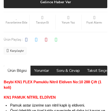
Gelince Haber Ver
Tavsiye Et
Yorum Yaz
Fiyat Alarmı
Ürün Paylaş :
Karşılaştır
Ürün Bilgisi
Yorumlar
Soru & Cevap
Taksit Seçene
Beybi KN1 FLEX Pamuklu Nitril Eldiven No:10 288 Çift (1
koli)
KN1 PAMUK NİTRİL ELDİVEN
Pamuk astar üzerine sarı nitril kaplı iş eldiveni.
Örgü bilekliği ve özel kalıbı sayesinde eli daha iyi kavrar ve