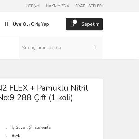
İLETİŞİM
HAKKIMIZDA
FİYAT LİSTELERİ
Üye Ol
Giriş Yap
Sepetim
/
2 FLEX + Pamuklu Nitril
o:9 288 Çift (1 koli)
İş Güvenliği
,
Eldivenler
Beybi