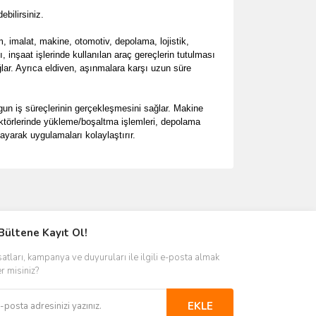
ebilirsiniz.
m, imalat, makine, otomotiv, depolama, lojistik,
, inşaat işlerinde kullanılan araç gereçlerin tutulması
ar. Ayrıca eldiven, aşınmalara karşı uzun süre
uygun iş süreçlerinin gerçekleşmesini sağlar. Makine
sektörlerinde yükleme/boşaltma işlemleri, depolama
ğlayarak uygulamaları kolaylaştırır.
ımıza iletebilirsiniz.
Bültene Kayıt Ol!
satları, kampanya ve duyuruları ile ilgili e-posta almak
er misiniz?
EKLE