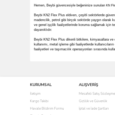
Hemen, Beybi güvencesiyle beğeninize sunulan
KN Fle
Beybi KN2 Flex Plus eldiven, çeşitli sektörlerde güvenl
madencilik, petrol gibi birçok sektörde yaygın olarak ku
ve genel işçilik faaliyetlerinde koruma sağlamak için ter
dayanıklıdır.
Beybi KN2 Flex Plus dikenli bitkilere, kimyasallara ve d
kullanımı, metal işleme gibi faaliyetlerde kullanıcıla
faaliyetleri ve taşımacılık operasyonları sırasında kulla
Bu ürünün fiyat bilgisi, resim, ürün açıklamalarında 
Görüş ve önerileriniz için teşekkür ederiz.
KURUMSAL
ALIŞVERİŞ
Ürün resmi kalitesiz, bozuk veya görüntülenemiyo
Ürün açıklamasında eksik bilgiler bulunuyor.
İletişim
Mesafeli Satış Sözleşme
Ürün bilgilerinde hatalar bulunuyor.
Kargo Takibi
Gizlilik ve Güvenlik
Ürün fiyatı diğer sitelerden daha pahalı.
Havale Bildirim Formu
İptal ve İade Şartları
Bu ürüne benzer farklı alternatifler olmalı.