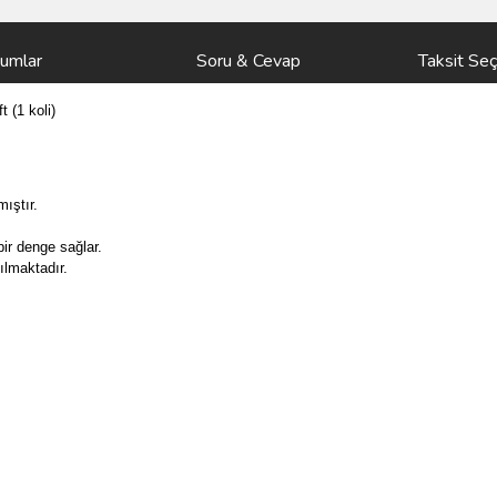
rumlar
Soru & Cevap
Taksit Seç
 (1 koli)
mıştır.
ir denge sağlar.
ılmaktadır.