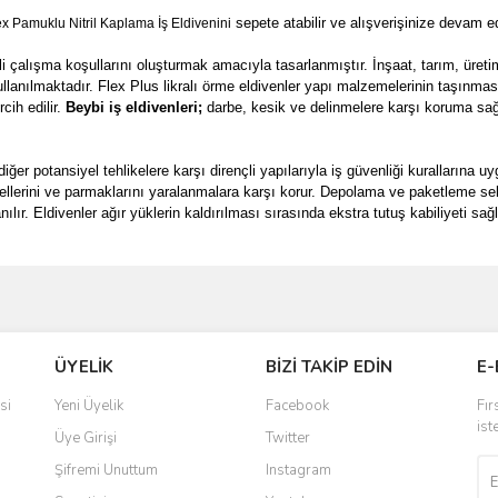
sepete atabilir ve alışverişinize devam ed
x Pamuklu Nitril Kaplama İş Eldivenini
i çalışma koşullarını oluşturmak amacıyla tasarlanmıştır. İnşaat, tarım, üreti
llanılmaktadır. Flex Plus likralı örme eldivenler yapı malzemelerinin taşınması
cih edilir.
Beybi iş eldivenleri;
darbe, kesik ve delinmelere karşı koruma sağl
iğer potansiyel tehlikelere karşı dirençli yapılarıyla iş güvenliği kurallarına 
rın ellerini ve parmaklarını yaralanmalara karşı korur. Depolama ve paketleme 
nılır. Eldivenler ağır yüklerin kaldırılması sırasında ekstra tutuş kabiliyeti sa
ve diğer konularda yetersiz gördüğünüz noktaları öneri formunu kullanarak taraf
Bu ürüne ilk yorumu siz yapın!
Ürün hakkında henüz soru sorulmamış.
ÜYELİK
BİZİ TAKİP EDİN
E-
r.
Yorum Yaz
Soru Sor
si
Yeni Üyelik
Facebook
Fır
ist
Üye Girişi
Twitter
Şifremi Unuttum
Instagram