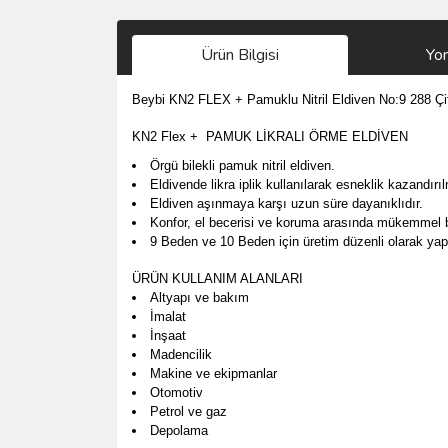
Ürün Bilgisi
Yo
Beybi KN2 FLEX + Pamuklu Nitril Eldiven No:9 288 Çift
KN2 Flex + PAMUK LİKRALI ÖRME ELDİVEN
Örgü bilekli pamuk nitril eldiven.
Eldivende likra iplik kullanılarak esneklik kazandırıl
Eldiven aşınmaya karşı uzun süre dayanıklıdır.
Konfor, el becerisi ve koruma arasında mükemmel b
9 Beden ve 10 Beden için üretim düzenli olarak yap
ÜRÜN KULLANIM ALANLARI
Altyapı ve bakım
İmalat
İnşaat
Madencilik
Makine ve ekipmanlar
Otomotiv
Petrol ve gaz
Depolama