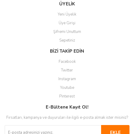
Gönder
ÜYELİK
Yeni Üyelik
Üye Girişi
Şifremi Unuttum
Sepetiniz
BİZİ TAKİP EDİN
Facebook
Twitter
Instagram
Youtube
Pinterest
E-Bültene Kayıt Ol!
Fırsatları, kampanya ve duyuruları ile ilgili e-posta almak ister misiniz?
EKLE