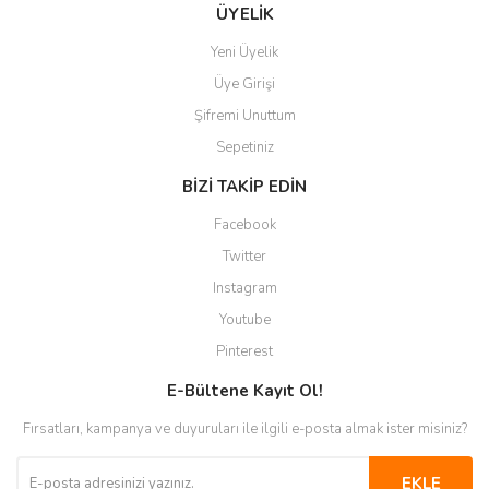
Gönder
ÜYELİK
Yeni Üyelik
Üye Girişi
Şifremi Unuttum
Sepetiniz
BİZİ TAKİP EDİN
Facebook
Twitter
Instagram
Youtube
Pinterest
E-Bültene Kayıt Ol!
Fırsatları, kampanya ve duyuruları ile ilgili e-posta almak ister misiniz?
EKLE