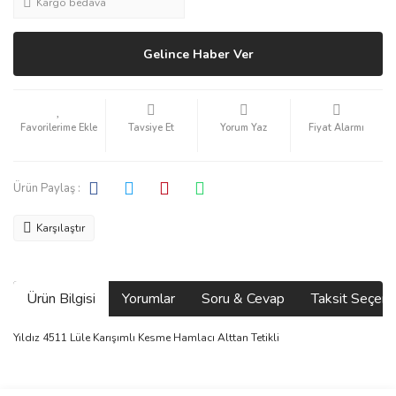
Kargo bedava
Gelince Haber Ver
Tavsiye Et
Yorum Yaz
Fiyat Alarmı
Ürün Paylaş :
Karşılaştır
Ürün Bilgisi
Yorumlar
Soru & Cevap
Taksit Seçene
Yıldız 4511 Lüle Karışımlı Kesme Hamlacı Alttan Tetikli
Bu ürünün fiyat bilgisi, resim, ürün açıklamalarında ve diğer