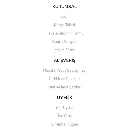
konularda yetersiz gördüğünüz noktaları öneri formunu kullanarak
Bu ürüne ilk yorumu siz yapın!
Ürün hakkında henüz soru sorulmamış.
KURUMSAL
tarafımıza iletebilirsiniz.
Görüş ve önerileriniz için teşekkür ederiz.
İletişim
Yorum Yaz
Soru Sor
Kargo Takibi
Ürün resmi kalitesiz, bozuk veya görüntülenemiyor.
Havale Bildirim Formu
Ürün açıklamasında eksik bilgiler bulunuyor.
Sipariş Sorgula
Ürün bilgilerinde hatalar bulunuyor.
İletişim Formu
Ürün fiyatı diğer sitelerden daha pahalı.
Bu ürüne benzer farklı alternatifler olmalı.
ALIŞVERİŞ
Mesafeli Satış Sözleşmesi
Gizlilik ve Güvenlik
İptal ve İade Şartları
Gönder
ÜYELİK
Yeni Üyelik
Üye Girişi
Şifremi Unuttum