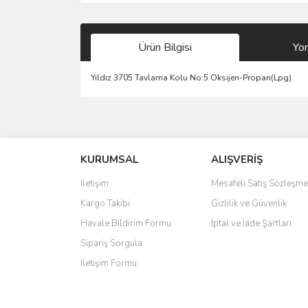
Ürün Bilgisi
Yo
Yıldız 3705 Tavlama Kolu No:5 Oksijen-Propan(Lpg)
Bu ürünün fiyat bilgisi, resim, ürün açıklamalarında 
Görüş ve önerileriniz için teşekkür ederiz.
KURUMSAL
ALIŞVERİŞ
Ürün resmi kalitesiz, bozuk veya görüntülenemiyo
Ürün açıklamasında eksik bilgiler bulunuyor.
İletişim
Mesafeli Satış Sözleşme
Ürün bilgilerinde hatalar bulunuyor.
Kargo Takibi
Gizlilik ve Güvenlik
Ürün fiyatı diğer sitelerden daha pahalı.
Havale Bildirim Formu
İptal ve İade Şartları
Bu ürüne benzer farklı alternatifler olmalı.
Sipariş Sorgula
İletişim Formu