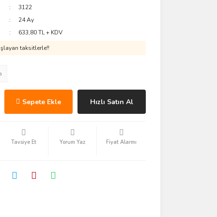
3122
24 Ay
633,80 TL + KDV
layan taksitlerle!!
a
Sepete Ekle
Hızlı Satın Al
Tavsiye Et
Yorum Yaz
Fiyat Alarmı