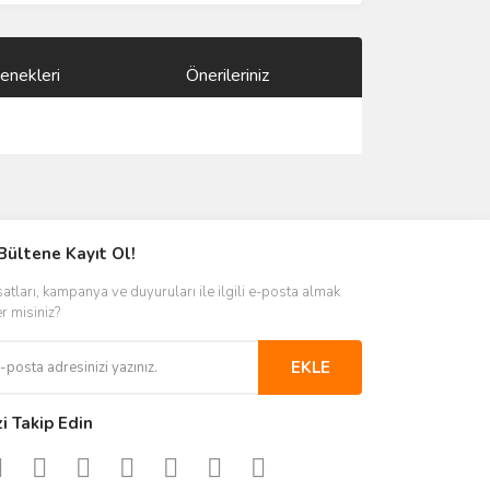
enekleri
Önerileriniz
ımıza iletebilirsiniz.
Bültene Kayıt Ol!
satları, kampanya ve duyuruları ile ilgili e-posta almak
er misiniz?
EKLE
zi Takip Edin