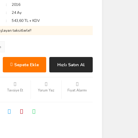
2016
24 Ay
543,60 TL + KDV
layan taksitlerle!!
a
Sepete Ekle
Hızlı Satın Al
Tavsiye Et
Yorum Yaz
Fiyat Alarmı