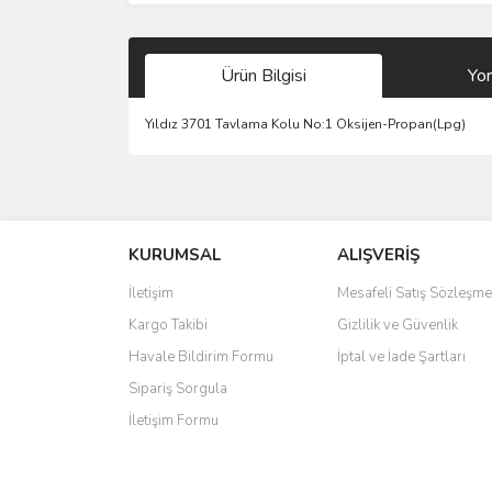
Ürün Bilgisi
Yo
Yıldız 3701 Tavlama Kolu No:1 Oksijen-Propan(Lpg)
Bu ürünün fiyat bilgisi, resim, ürün açıklamalarında 
Görüş ve önerileriniz için teşekkür ederiz.
KURUMSAL
ALIŞVERİŞ
Ürün resmi kalitesiz, bozuk veya görüntülenemiyo
Ürün açıklamasında eksik bilgiler bulunuyor.
İletişim
Mesafeli Satış Sözleşme
Ürün bilgilerinde hatalar bulunuyor.
Kargo Takibi
Gizlilik ve Güvenlik
Ürün fiyatı diğer sitelerden daha pahalı.
Havale Bildirim Formu
İptal ve İade Şartları
Bu ürüne benzer farklı alternatifler olmalı.
Sipariş Sorgula
İletişim Formu