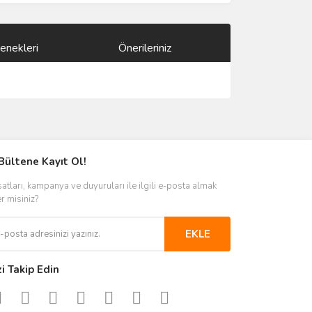
enekleri
Önerileriniz
ımıza iletebilirsiniz.
Bültene Kayıt Ol!
satları, kampanya ve duyuruları ile ilgili e-posta almak
er misiniz?
EKLE
zi Takip Edin