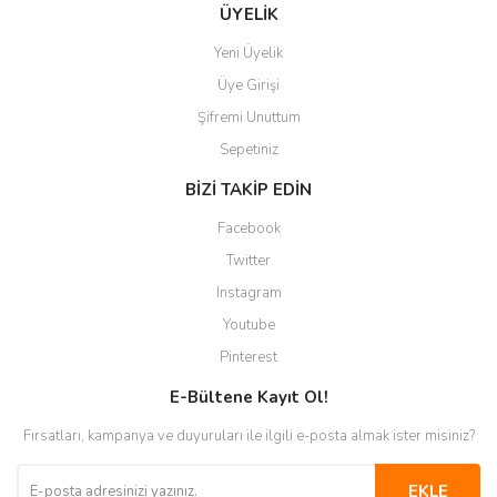
Gönder
ÜYELİK
Yeni Üyelik
Üye Girişi
Şifremi Unuttum
Sepetiniz
BİZİ TAKİP EDİN
Facebook
Twitter
Instagram
Youtube
Pinterest
E-Bültene Kayıt Ol!
Fırsatları, kampanya ve duyuruları ile ilgili e-posta almak ister misiniz?
EKLE