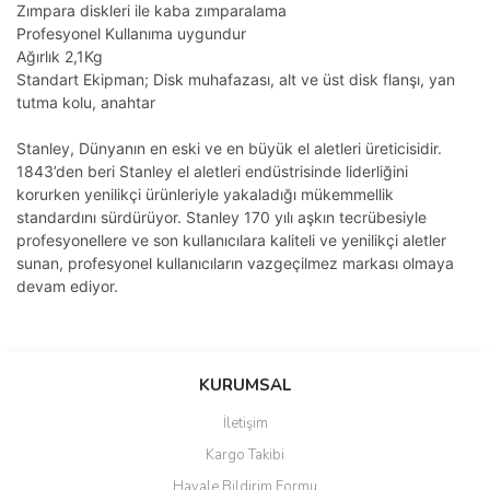
Zımpara diskleri ile kaba zımparalama
Profesyonel Kullanıma uygundur
Ağırlık 2,1Kg
Standart Ekipman; Disk muhafazası, alt ve üst disk flanşı, yan
tutma kolu, anahtar
Stanley, Dünyanın en eski ve en büyük el aletleri üreticisidir.
1843’den beri Stanley el aletleri endüstrisinde liderliğini
korurken yenilikçi ürünleriyle yakaladığı mükemmellik
standardını sürdürüyor. Stanley 170 yılı aşkın tecrübesiyle
profesyonellere ve son kullanıcılara kaliteli ve yenilikçi aletler
sunan, profesyonel kullanıcıların vazgeçilmez markası olmaya
devam ediyor.
Bu ürünün fiyat bilgisi, resim, ürün açıklamalarında ve diğer
konularda yetersiz gördüğünüz noktaları öneri formunu kullanarak
Bu ürüne ilk yorumu siz yapın!
Ürün hakkında henüz soru sorulmamış.
KURUMSAL
tarafımıza iletebilirsiniz.
Görüş ve önerileriniz için teşekkür ederiz.
İletişim
Yorum Yaz
Soru Sor
Kargo Takibi
Ürün resmi kalitesiz, bozuk veya görüntülenemiyor.
Havale Bildirim Formu