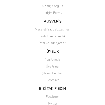
Ürün açıklamasında eksik bilgiler bulunuyor.
Sipariş Sorgula
Ürün bilgilerinde hatalar bulunuyor.
İletişim Formu
Ürün fiyatı diğer sitelerden daha pahalı.
Bu ürüne benzer farklı alternatifler olmalı.
ALIŞVERİŞ
Mesafeli Satış Sözleşmesi
Gizlilik ve Güvenlik
İptal ve İade Şartları
Gönder
ÜYELİK
Yeni Üyelik
Üye Girişi
Şifremi Unuttum
Sepetiniz
BİZİ TAKİP EDİN
Facebook
Twitter