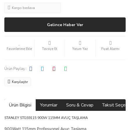
Kargo bedava
Gelince Haber Ver
Tavsiye Et
Yorum Yaz
Fiyat Alarmı
Ürün Paylaş :
Karşılaştır
Ürün Bilgisi
Yorumlar
Soru & Cevap
Taksit Seçene
STANLEY STGS9115 900W 115MM AVUÇ TAŞLAMA
900Watt 115mm Profesyonel Avuç Taşlama