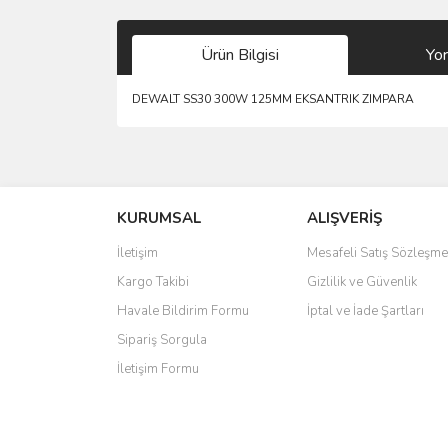
Ürün Bilgisi
Yo
DEWALT SS30 300W 125MM EKSANTRIK ZIMPARA
Bu ürünün fiyat bilgisi, resim, ürün açıklamalarında 
Görüş ve önerileriniz için teşekkür ederiz.
KURUMSAL
ALIŞVERİŞ
Ürün resmi kalitesiz, bozuk veya görüntülenemiyo
Ürün açıklamasında eksik bilgiler bulunuyor.
İletişim
Mesafeli Satış Sözleşme
Ürün bilgilerinde hatalar bulunuyor.
Kargo Takibi
Gizlilik ve Güvenlik
Ürün fiyatı diğer sitelerden daha pahalı.
Havale Bildirim Formu
İptal ve İade Şartları
Bu ürüne benzer farklı alternatifler olmalı.
Sipariş Sorgula
İletişim Formu