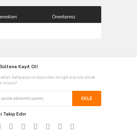
enekleri
Önerileriniz
ımıza iletebilirsiniz.
Bültene Kayıt Ol!
satları, kampanya ve duyuruları ile ilgili e-posta almak
er misiniz?
EKLE
zi Takip Edin