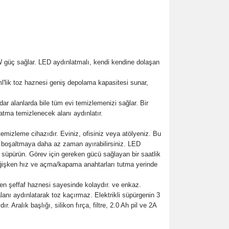
W güç sağlar. LED aydınlatmalı, kendi kendine dolaşan
l'lik toz haznesi geniş depolama kapasitesi sunar,
dar alanlarda bile tüm evi temizlemenizi sağlar. Bir
atma temizlenecek alanı aydınlatır.
mizleme cihazıdır. Eviniz, ofisiniz veya atölyeniz. Bu
a, boşaltmaya daha az zaman ayırabilirsiniz. LED
 süpürün. Görev için gereken gücü sağlayan bir saatlik
 değişken hız ve açma/kapama anahtarları tutma yerinde
en şeffaf haznesi sayesinde kolaydır. ve enkaz.
lanı aydınlatarak toz kaçırmaz. Elektrikli süpürgenin 3
 Aralık başlığı, silikon fırça, filtre, 2.0 Ah pil ve 2A