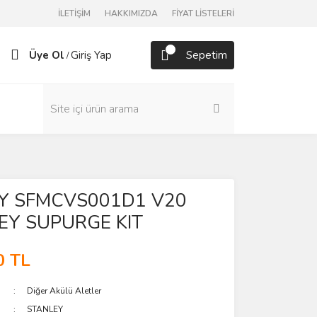
İLETİŞİM
HAKKIMIZDA
FİYAT LİSTELERİ
Üye Ol
Giriş Yap
Sepetim
/
Y SFMCVS001D1 V20
EY SUPURGE KIT
0 TL
Diğer Akülü Aletler
STANLEY