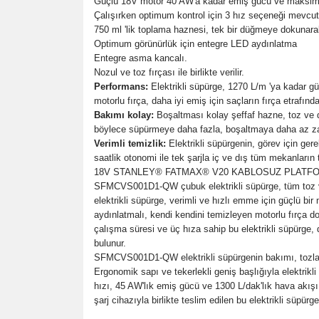
Güçlü 18V motor 40 AW'a kadar emiş gücü ve maksimu
Çalışırken optimum kontrol için 3 hız seçeneği mevcut
750 ml 'lik toplama haznesi, tek bir düğmeye dokunarak 
Optimum görünürlük için entegre LED aydınlatma
Entegre asma kancalı.
Nozul ve toz fırçası ile birlikte verilir.
Performans:
Elektrikli süpürge, 1270 L/m 'ya kadar g
motorlu fırça, daha iyi emiş için saçların fırça etrafınd
Bakımı kolay:
Boşaltması kolay şeffaf hazne, toz ve d
böylece süpürmeye daha fazla, boşaltmaya daha az zam
Verimli temizlik:
Elektrikli süpürgenin, görev için gere
saatlik otonomi ile tek şarjla iç ve dış tüm mekanları
18V STANLEY® FATMAX® V20 KABLOSUZ PLATFORM: Tü
SFMCVS001D1-QW çubuk elektrikli süpürge, tüm toz ve k
elektrikli süpürge, verimli ve hızlı emme için güçlü b
aydınlatmalı, kendi kendini temizleyen motorlu fırça d
çalışma süresi ve üç hıza sahip bu elektrikli süpürge, 
bulunur.
SFMCVS001D1-QW elektrikli süpürgenin bakımı, tozla te
Ergonomik sapı ve tekerlekli geniş başlığıyla elektrik
hızı, 45 AW'lık emiş gücü ve 1300 L/dak'lık hava akışı va
şarj cihazıyla birlikte teslim edilen bu elektrikli süpürge,