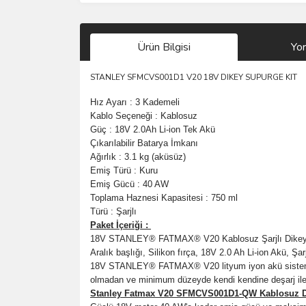
Ürün Bilgisi
Yo
STANLEY SFMCVS001D1 V20 18V DIKEY SUPURGE KIT
Hız Ayarı : 3 Kademeli
Kablo Seçeneği : Kablosuz
Güç : 18V 2.0Ah Li-ion Tek Akü
Çıkarılabilir Batarya İmkanı
Ağırlık : 3.1 kg (aküsüz)
Emiş Türü : Kuru
Emiş Gücü : 40 AW
Toplama Haznesi Kapasitesi : 750 ml
Türü : Şarjlı
Paket İçeriği :
18V STANLEY® FATMAX® V20 Kablosuz Şarjlı Dikey
Aralık başlığı, Silikon fırça, 18V 2.0 Ah Li-ion Akü, Şar
18V STANLEY® FATMAX® V20 lityum iyon akü sistemi ile ç
olmadan ve minimum düzeyde kendi kendine deşarj ile
Stanley Fatmax V20 SFMCVS001D1-QW Kablosuz D