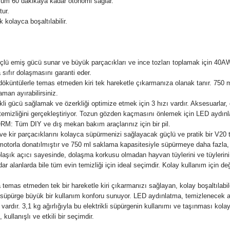
m 60 dakikaya kadar otonomi sağlar.
tur.
kolayca boşaltılabilir.
üçlü emiş gücü sunar ve büyük parçacıkları ve ince tozları toplamak için 40A
a sıfır dolaşmasını garanti eder.
öküntülerle temas etmeden kiri tek hareketle çıkarmanıza olanak tanır. 750 m
an ayırabilirsiniz.
kli gücü sağlamak ve özerkliği optimize etmek için 3 hızı vardır. Aksesuarlar, 
n temizliğini gerçekleştiriyor. Tozun gözden kaçmasını önlemek için LED aydınl
m DIY ve dış mekan bakım araçlarınız için bir pil.
ir parçacıklarını kolayca süpürmenizi sağlayacak güçlü ve pratik bir V20 te
ir motorla donatılmıştır ve 750 ml saklama kapasitesiyle süpürmeye daha fazl
olaşık açıcı sayesinde, dolaşma korkusu olmadan hayvan tüylerini ve tüylerini
dar alanlarda bile tüm evin temizliği için ideal seçimdir. Kolay kullanım için
mas etmeden tek bir hareketle kiri çıkarmanızı sağlayan, kolay boşaltılabil
li süpürge büyük bir kullanım konforu sunuyor. LED aydınlatma, temizlenecek a
rdır. 3,1 kg ağırlığıyla bu elektrikli süpürgenin kullanımı ve taşınması kolaydır.
 kullanışlı ve etkili bir seçimdir.