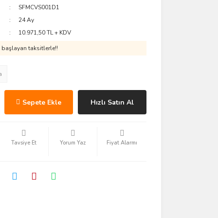
SFMCVS001D1
24 Ay
10.971,50 TL + KDV
başlayan taksitlerle!!
a
Sepete Ekle
Hızlı Satın Al
Tavsiye Et
Yorum Yaz
Fiyat Alarmı