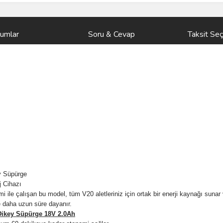
rumlar
Soru & Cevap
Taksit Seç
 Süpürge
j Cihazı
alışan bu model, tüm V20 aletleriniz için ortak bir enerji kaynağı sunar ve g
 daha uzun süre dayanır.
ikey Süpürge 18V 2.0Ah