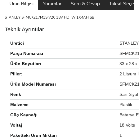
Ürün Bilgisi
Yorumlar
Soru & Cevap
Taksit Seçene
STANLEY SFMCK217M1S V20 18V HD IW 1X4AH SB
Teknik Ayrıntılar
Üretici
‎STANLEY
Parça Numarası
‎SFMCK2
Ürün Boyutları
‎33 x 28 
Piller:
‎2 Lityum İ
Ürün Model Numarası
‎SFMCK2
Renk
‎Sarı Siya
Malzeme
‎Plastik
Güç Kaynağı
‎Batarya En
Voltaj
‎18 Volts
Paketteki Ürün Miktarı
‎1