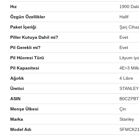
Hız
‎1900 Dak
Özgün Özellikler
‎Hafif
Paket İçeriği
‎Şarj Ciha
Piller Kutuya Dahil mi?
‎Evet
Pil Gerekli mi?
‎Evet
Pil Hücresi Türü
‎Lityum iy
Pil Kapasitesi
‎4E+3 Mil
Ağırlık
‎4 Libre
Üretici
‎STANLEY
ASIN
‎B0CZPB
Menşe Ülkesi
‎Çin
Marka
‎Stanley
Model Adı
‎SFMCK2