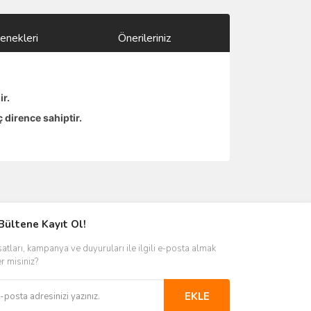
enekleri
Önerileriniz
ir.
ç dirence sahiptir.
ımıza iletebilirsiniz.
Bültene Kayıt Ol!
satları, kampanya ve duyuruları ile ilgili e-posta almak
er misiniz?
EKLE