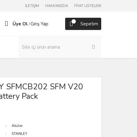
İLETİŞİM
HAKKIMIZDA
FİYAT LİSTELERİ
Üye Ol
Giriş Yap
Sepetim
/
Y SFMCB202 SFM V20
ttery Pack
Aküler
STANLEY