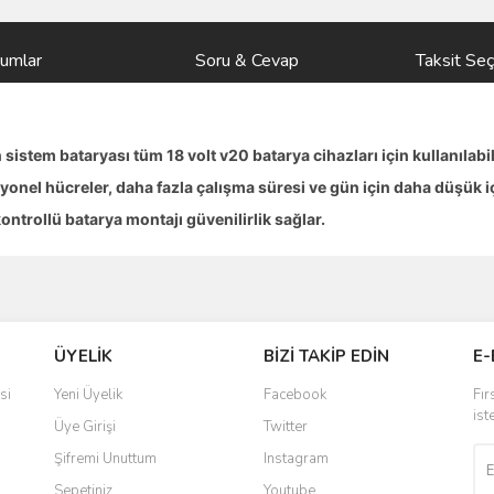
rumlar
Soru & Cevap
Taksit Seç
sistem bataryası tüm 18 volt v20 batarya cihazları için kullanılabil
syonel hücreler, daha fazla çalışma süresi ve gün için daha düşük i
ontrollü batarya montajı güvenilirlik sağlar.
ve diğer konularda yetersiz gördüğünüz noktaları öneri formunu kullanarak taraf
Bu ürüne ilk yorumu siz yapın!
Ürün hakkında henüz soru sorulmamış.
ÜYELİK
BİZİ TAKİP EDİN
E-
r.
Yorum Yaz
Soru Sor
si
Yeni Üyelik
Facebook
Fır
ist
Üye Girişi
Twitter
Şifremi Unuttum
Instagram
Sepetiniz
Youtube