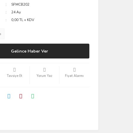
SFMCB202
24 Ay
0,00 TL + KDV
a
Gelince Haber Ver
Tavsiye Et
Yorum Yaz
Fiyat Alarmı