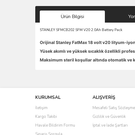
Ürün Bilgisi
Yo
STANLEY SFMCB202 SFM V20 2.0Ah Battery Pack
Orijinal Stanley FatMax 18 volt v20 lityum-iyon 
Yüsek akımlı ve yüksek sıcaklık özellikli profe
Maksimum steril koşullar altında otomatik ve k
Bu ürünün fiyat bilgisi, resim, ürün açıklamalarında 
Görüş ve önerileriniz için teşekkür ederiz.
KURUMSAL
ALIŞVERİŞ
Ürün resmi kalitesiz, bozuk veya görüntülenemiyo
Ürün açıklamasında eksik bilgiler bulunuyor.
İletişim
Mesafeli Satış Sözleşme
Ürün bilgilerinde hatalar bulunuyor.
Kargo Takibi
Gizlilik ve Güvenlik
Ürün fiyatı diğer sitelerden daha pahalı.
Havale Bildirim Formu
İptal ve İade Şartları
Bu ürüne benzer farklı alternatifler olmalı.
Sipariş Sorgula