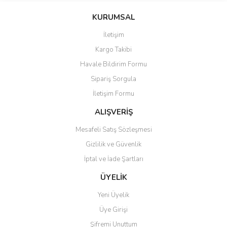
konularda yetersiz gördüğünüz noktaları öneri formunu kullanarak
Bu ürüne ilk yorumu siz yapın!
Ürün hakkında henüz soru sorulmamış.
KURUMSAL
tarafımıza iletebilirsiniz.
Görüş ve önerileriniz için teşekkür ederiz.
İletişim
Yorum Yaz
Soru Sor
Kargo Takibi
Ürün resmi kalitesiz, bozuk veya görüntülenemiyor.
Havale Bildirim Formu
Ürün açıklamasında eksik bilgiler bulunuyor.
Sipariş Sorgula
Ürün bilgilerinde hatalar bulunuyor.
İletişim Formu
Ürün fiyatı diğer sitelerden daha pahalı.
Bu ürüne benzer farklı alternatifler olmalı.
ALIŞVERİŞ
Mesafeli Satış Sözleşmesi
Gizlilik ve Güvenlik
İptal ve İade Şartları
Gönder
ÜYELİK
Yeni Üyelik
Üye Girişi
Şifremi Unuttum