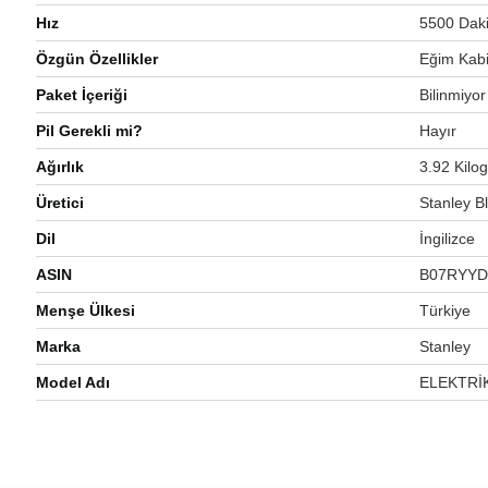
Hız
‎5500 Dak
Özgün Özellikler
‎Eğim Kabi
Paket İçeriği
‎Bilinmiyor
Pil Gerekli mi?
‎Hayır
Ağırlık
‎3.92 Kilo
Üretici
‎Stanley 
Dil
‎İngilizce
ASIN
‎B07RYY
Menşe Ülkesi
‎Türkiye
Marka
‎Stanley
Model Adı
‎ELEKTRİ
Bu ürünün fiyat bilgisi, resim, ürün açıklamalarında ve diğer