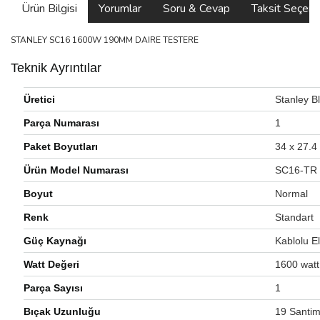
Ürün Bilgisi
Yorumlar
Soru & Cevap
Taksit Seçene
STANLEY SC16 1600W 190MM DAIRE TESTERE
Teknik Ayrıntılar
Üretici
‎Stanley 
Parça Numarası
‎1
Paket Boyutları
‎34 x 27.
Ürün Model Numarası
‎SC16-TR
Boyut
‎Normal
Renk
‎Standart
Güç Kaynağı
‎Kablolu El
Watt Değeri
‎1600 watt
Parça Sayısı
‎1
Bıçak Uzunluğu
‎19 Santi